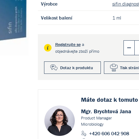
Výrobce
sifin diagno
Velikost balení
1 ml
Registrujte se
a
objednávejte zboží přímo
Dotaz k produktu
Tisk strán
Máte dotaz k
tomuto
Mgr. Brychtová Jana
Product Manager
Microbiology
+420 606 042 908