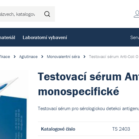
Hledat
ateriál
Laboratorní vybavení
Serv
fikace
Aglutinace
Monovalentní séra
Testovací sérum Anti-Coli
Testovací sérum Ant
monospecifické
Testovací sérum pro sérologickou detekci antigenu
Katalogové číslo
TS 2403