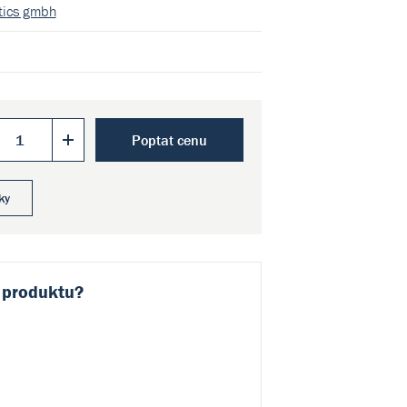
stics gmbh
Poptat cenu
ky
 produktu?