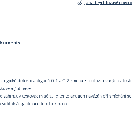
jana.brychtova
@bioven
kumenty
érologické detekci antigenů O 1 a O 2 kmenů E. coli izolovaných z tes
kové aglutinace.
e zahrnut v testovacím séru, je tento antigen navázán při smíchání se 
ě viditelná aglutinace tohoto kmene.