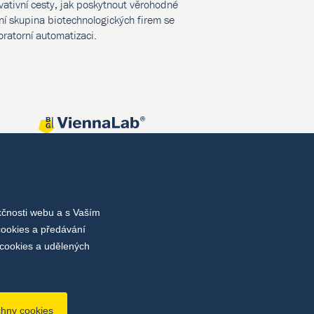
vativní cesty, jak poskytnout věrohodné
í skupina biotechnologických firem se
oratorní automatizaci.
kčnosti webu a s Vaším
cookies a předávání
cookies a udělených
chny cookies