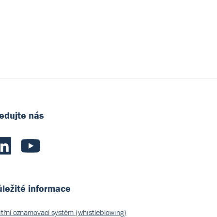
edujte nás
ležité informace
itřní oznamovací systém (whistleblowing)