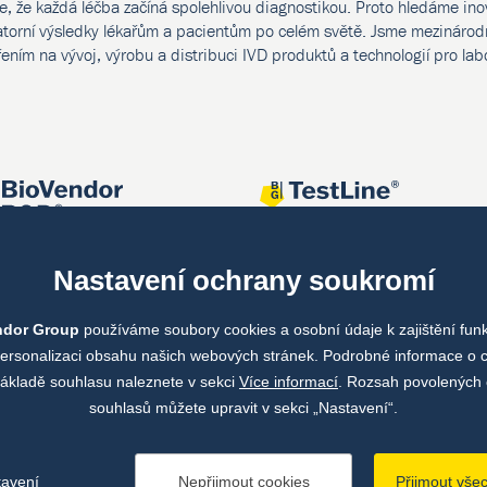
e, že každá léčba začíná spolehlivou diagnostikou. Proto hledáme ino
atorní výsledky lékařům a pacientům po celém světě. Jsme mezinárodn
ením na vývoj, výrobu a distribuci IVD produktů a technologií pro lab
Nastavení ochrany soukromí
ndor Group
používáme soubory cookies a osobní údaje k zajištění fun
personalizaci obsahu našich webových stránek. Podrobné informace o 
ákladě souhlasu naleznete v sekci
Více informací
. Rozsah povolených 
souhlasů můžete upravit v sekci „Nastavení“.
tavení
Nepřijmout cookies
Přijmout vše