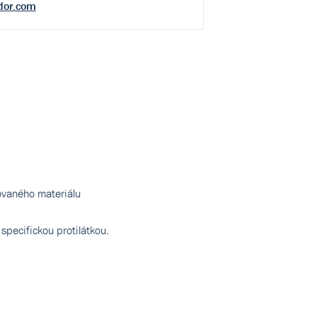
dor.com
tovaného materiálu
specifickou protilátkou.