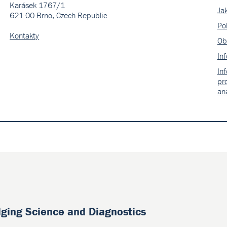
Karásek 1767/1
Ja
621 00 Brno, Czech Republic
Pol
Kontakty
Ob
In
In
pr
an
dging Science and Diagnostics