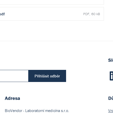
pdf
PDF, 60 kB
Sl
Přihlásit odběr
Adresa
Dů
BioVendor - Laboratorní medicína s.r.o.
Vn