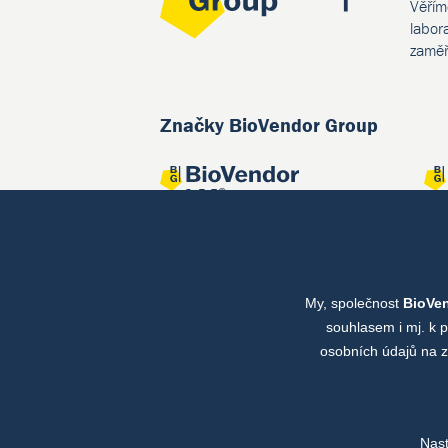
Věřím
labor
zaměř
Značky BioVendor Group
My, společnost
BioVe
Společné projekty
souhlasem i mj. k 
osobních údajů na z
Nas