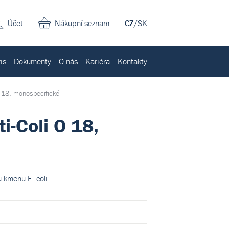
Účet
Nákupní seznam
CZ
/
SK
is
Dokumenty
O nás
Kariéra
Kontakty
 O 18, monospecifické
i-Coli O 18,
 kmenu E. coli.