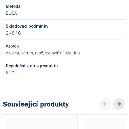
Metoda
ELISA
Skladovací podmínky
2 - 8 °C
Vzorek
plazma, sérum, moč, synoviální tekutina
Regulační status produktu
RUO
Související produkty
Pre