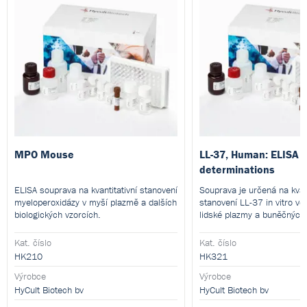
MPO Mouse
LL-37, Human: ELISA t
determinations
ELISA souprava na kvantitativní stanovení
Souprava je určená na kvant
myeloperoxidázy v myší plazmě a dalších
stanovení LL-37 in vitro ve
biologických vzorcích.
lidské plazmy a buněčných 
Kat. číslo
Kat. číslo
HK210
HK321
Výrobce
Výrobce
HyCult Biotech bv
HyCult Biotech bv