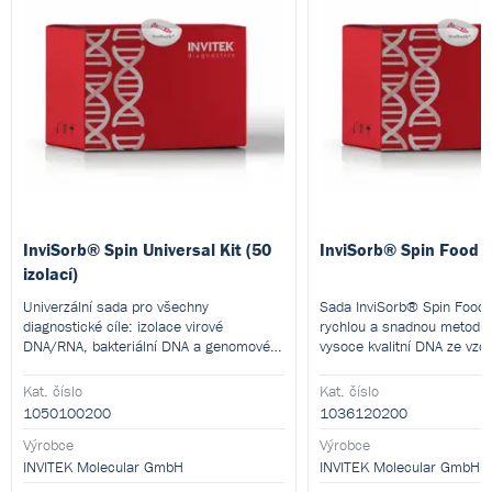
InviSorb® Spin Universal Kit (50
InviSorb® Spin Food K
izolací)
Univerzální sada pro všechny
Sada InviSorb® Spin Food K
diagnostické cíle: izolace virové
rychlou a snadnou metodu 
DNA/RNA, bakteriální DNA a genomové
vysoce kvalitní DNA ze vzor
DNA.
krmiv.
Kat. číslo
Kat. číslo
1050100200
1036120200
Výrobce
Výrobce
INVITEK Molecular GmbH
INVITEK Molecular GmbH