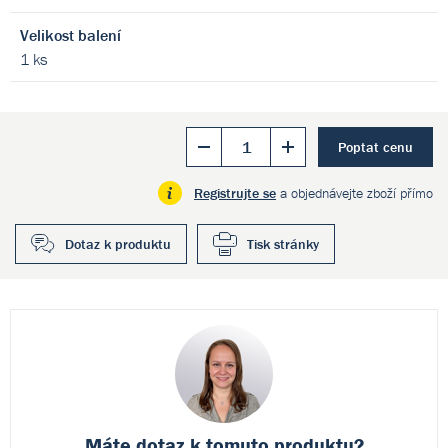
Velikost balení
1 ks
Poptat cenu
Registrujte se
a objednávejte zboží přímo
Dotaz k produktu
Tisk stránky
Máte dotaz k
tomuto produktu?