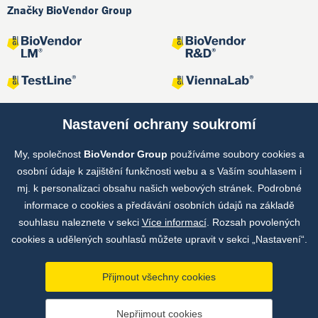
Značky BioVendor Group
Nastavení ochrany soukromí
My, společnost
BioVendor Group
používáme soubory cookies a
Společné projekty
osobní údaje k zajištění funkčnosti webu a s Vaším souhlasem i
mj. k personalizaci obsahu našich webových stránek. Podrobné
informace o cookies a předávání osobních údajů na základě
souhlasu naleznete v sekci
Více informací
. Rozsah povolených
cookies a udělených souhlasů můžete upravit v sekci „Nastavení“.
Přijmout všechny cookies
Copyright © by BioVendor Group 2026
Nepřijmout cookies