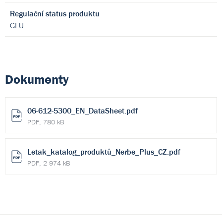
Regulační status produktu
GLU
Dokumenty
06-612-5300_EN_DataSheet.pdf
PDF, 780 kB
Letak_katalog_produktů_Nerbe_Plus_CZ.pdf
PDF, 2 974 kB