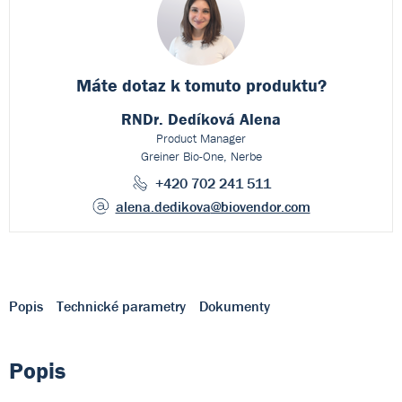
Máte dotaz k
tomuto produktu?
RNDr. Dedíková Alena
Product Manager
Greiner Bio-One, Nerbe
+420 702 241 511
alena.dedikova
@biovendor.com
Popis
Technické parametry
Dokumenty
Popis