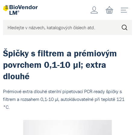
Účet
N
Špičky s filtrem a prémiovým
povrchem 0,1-10 µl; extra
dlouhé
Prémiové extra dlouhé sterilní pipetovací PCR-ready špičky s
filtrem a rozsahem 0,1-10 µl, autoklávovatelné při teplotě 121
°C.