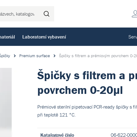
Hledat
ateriál
Laboratorní vybavení
Serv
Špičky
Premium surface
Špičky s filtrem a prémiovým povrchem 0-2
Špičky s filtrem a 
povrchem 0-20µl
Prémiové sterilní pipetovací PCR-ready špičky s fi
při teplotě 121 °C.
Katalogové číslo
06-622-000