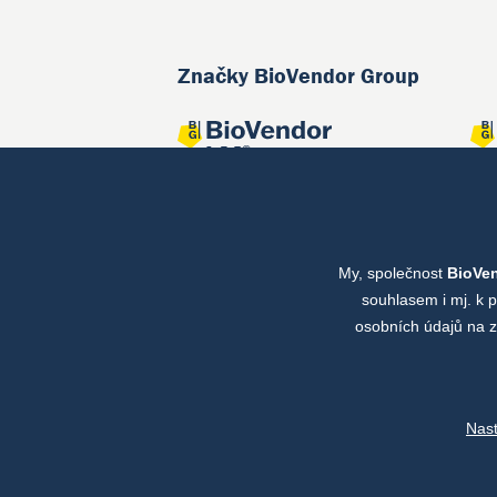
Značky BioVendor Group
My, společnost
BioVe
Společné projekty
souhlasem i mj. k 
osobních údajů na z
Nas
Copyright © by BioVendor Group 2026
Databá