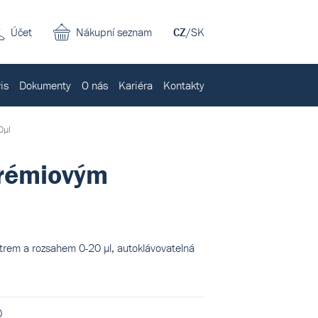
Účet
Nákupní seznam
CZ
/
SK
is
Dokumenty
O nás
Kariéra
Kontakty
0µl
prémiovým
ltrem a rozsahem 0-20 µl, autoklávovatelná
0