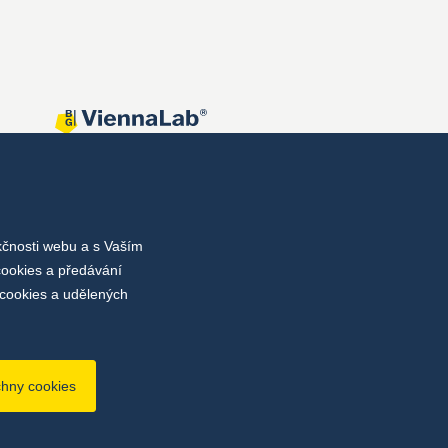
kčnosti webu a s Vaším
cookies a předávání
cookies a udělených
chny cookies
bu
Nastavení