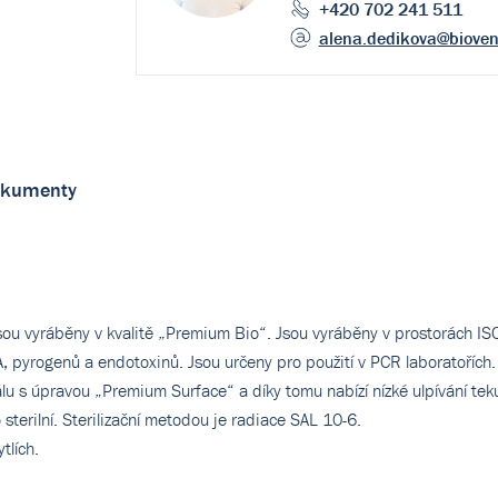
+420 702 241 511
alena.dedikova
@biove
kumenty
jsou vyráběny v kvalitě „Premium Bio“. Jsou vyráběny v prostorách IS
, pyrogenů a endotoxinů. Jsou určeny pro použití v PCR laboratořích.
u s úpravou „Premium Surface“ a díky tomu nabízí nízké ulpívání teku
terilní. Sterilizační metodou je radiace SAL 10-6.
tlích.