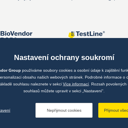
Nastavení ochrany soukromí
ndor Group
používáme soubory cookies a osobní údaje k zajištění fun
personalizaci obsahu našich webových stránek. Podrobné informace o 
ákladě souhlasu naleznete v sekci
Více informací
. Rozsah povolených 
souhlasů můžete upravit v sekci „Nastavení“.
tavení
Nepřijmout cookies
Přijmout vše
ze pojmů
Zásady zpracování osobních údajů
Údaje o provozovateli we