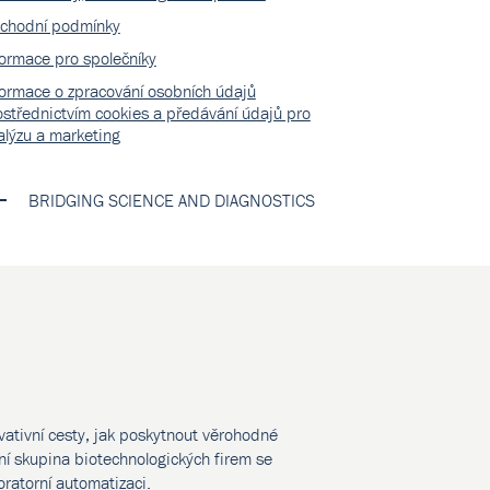
chodní podmínky
formace pro společníky
formace o zpracování osobních údajů
ostřednictvím cookies a předávání údajů pro
alýzu a marketing
BRIDGING SCIENCE AND DIAGNOSTICS
vativní cesty, jak poskytnout věrohodné
í skupina biotechnologických firem se
oratorní automatizaci.