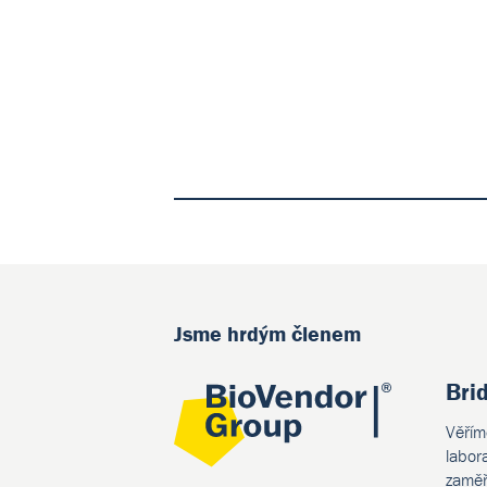
Jsme hrdým členem
Bri
Věřím
labor
zaměř