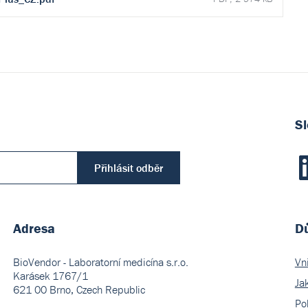
Sl
Přihlásit odběr
Adresa
Dů
BioVendor - Laboratorní medicína s.r.o.
Vn
Karásek 1767/1
Ja
621 00 Brno, Czech Republic
Pol