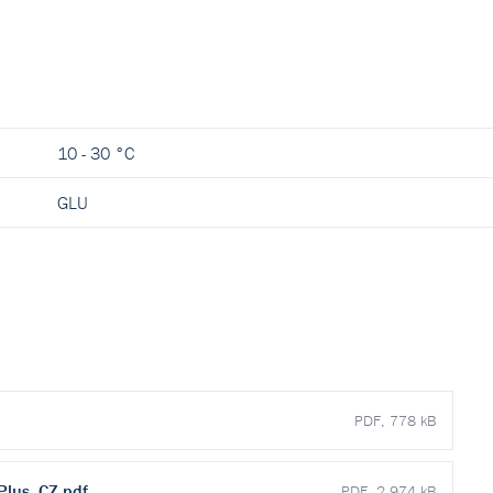
10 - 30 °C
GLU
PDF, 778 kB
Plus_CZ.pdf
PDF, 2 974 kB