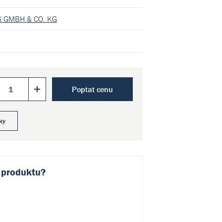
 GMBH & CO. KG
Poptat cenu
ky
 produktu?