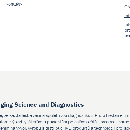
Kontakty
Ob
In
In
pr
an
dging Science and Diagnostics
e, že každá léčba začíná spolehlivou diagnostikou. Proto hledáme ino
atorní výsledky lékařům a pacientům po celém světě. Jsme mezinárodn
ením na vývoj, výrobu a distribuci IVD produktů a technologií pro lab