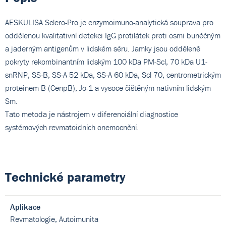
AESKULISA Sclero-Pro je enzymoimuno-analytická souprava pro
oddělenou kvalitativní detekci IgG protilátek proti osmi buněčným
a jaderným antigenům v lidském séru. Jamky jsou odděleně
pokryty rekombinantním lidským 100 kDa PM-Scl, 70 kDa U1-
snRNP, SS-B, SS-A 52 kDa, SS-A 60 kDa, Scl 70, centrometrickým
proteinem B (CenpB), Jo-1 a vysoce čištěným nativním lidským
Sm.
Tato metoda je nástrojem v diferenciální diagnostice
systémových revmatoidních onemocnění.
Technické parametry
Aplikace
Revmatologie, Autoimunita