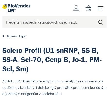
Účet
N
Revmatologie
Sclero-Profil (U1-snRNP, SS-B,
SS-A, Scl-70, Cenp B, Jo-1, PM-
Scl, Sm)
AESKULISA Sclero-Pro je enzymoimuno-analytická souprava pro
oddělenou kvalitativní detekci IgG protilátek proti osmi buněčným
a jaderným antigenům v lidském séru.