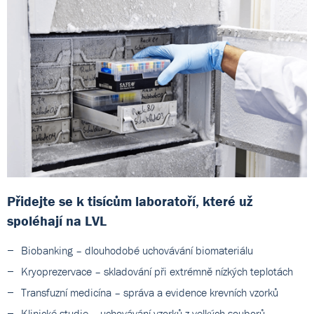
Přidejte se k tisícům laboratoří, které už
spoléhají na LVL
Biobanking – dlouhodobé uchovávání biomateriálu
Kryoprezervace – skladování při extrémně nízkých teplotách
Transfuzní medicína – správa a evidence krevních vzorků
Klinické studie – uchovávání vzorků z velkých souborů