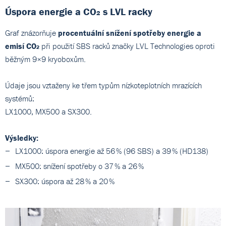
Úspora energie a CO₂ s LVL racky
Graf znázorňuje
procentuální snížení spotřeby energie a
emisí CO₂
při použití SBS racků značky LVL Technologies oproti
běžným 9×9 kryoboxům.
Údaje jsou vztaženy ke třem typům nízkoteplotních mrazících
systémů:
LX1000, MX500 a SX300.
Výsledky:
LX1000: úspora energie až 56 % (96 SBS) a 39 % (HD138)
MX500: snížení spotřeby o 37 % a 26 %
SX300: úspora až 28 % a 20 %