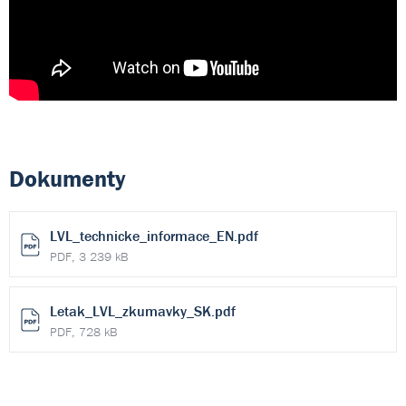
Dokumenty
LVL_technicke_informace_EN.pdf
PDF, 3 239 kB
Letak_LVL_zkumavky_SK.pdf
PDF, 728 kB