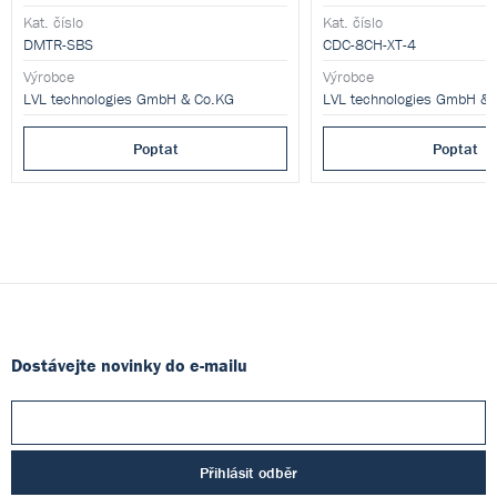
stojáncích, který umožňuje bezpečnou a
LVL SAFE® ve formátu 96 
Kat. číslo
Kat. číslo
přesnou správu vzorků.
DMTR-SBS
CDC-8CH-XT-4
Výrobce
Výrobce
LVL technologies GmbH & Co.KG
LVL technologies GmbH &
Poptat
Poptat
Dostávejte novinky do e-mailu
Přihlásit odběr