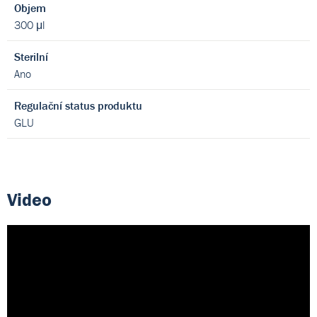
Objem
300 μl
Sterilní
Ano
Regulační status produktu
GLU
Video