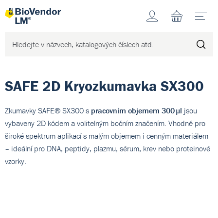
Účet
N
SAFE 2D Kryozkumavka SX300
Zkumavky SAFE® SX300 s
pracovním objemem 300 µl
jsou
vybaveny 2D kódem a volitelným bočním značením. Vhodné pro
široké spektrum aplikací s malým objemem i cenným materiálem
– ideální pro DNA, peptidy, plazmu, sérum, krev nebo proteinové
vzorky.