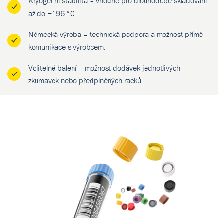
Kryogenní stabilita – vhodné pro dlouhodobé skladování
až do −196 °C.
Německá výroba – technická podpora a možnost přímé
komunikace s výrobcem.
Volitelné balení – možnost dodávek jednotlivých
zkumavek nebo předplněných racků.