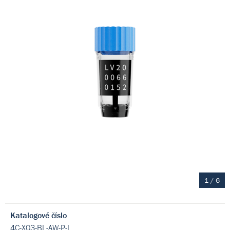
1
/
6
Katalogové číslo
4C-X03-BL-AW-P-L