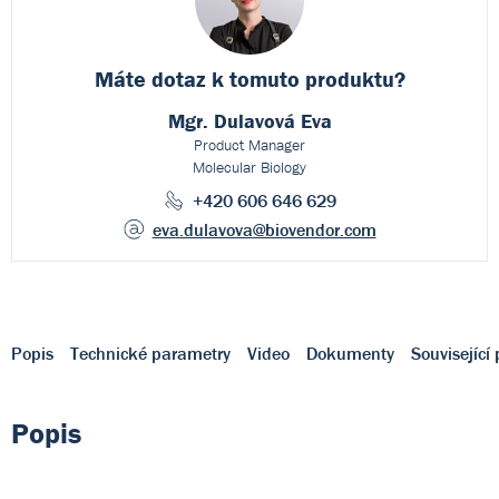
Máte dotaz k
tomuto produktu?
Mgr. Dulavová Eva
Product Manager
Molecular Biology
+420 606 646 629
eva.dulavova
@biovendor.com
Popis
Technické parametry
Video
Dokumenty
Související
Popis