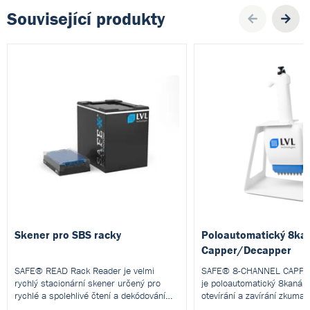
Související produkty
Pre
Skener pro SBS racky
Poloautomatický 8ka
Capper/Decapper
SAFE® READ Rack Reader je velmi
SAFE® 8-CHANNEL CAPP
rychlý stacionární skener určený pro
je poloautomatický 8kanálo
rychlé a spolehlivé čtení a dekódování
otevírání a zavírání zkuma
2D kódů ze zkumavek přímo v SBS
závitem. Je kompatibilní s