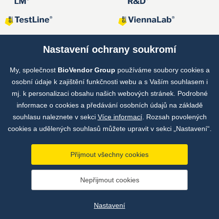
Nastavení ochrany soukromí
My, společnost
BioVendor Group
používáme soubory cookies a
Společné projekty
osobní údaje k zajištění funkčnosti webu a s Vaším souhlasem i
mj. k personalizaci obsahu našich webových stránek. Podrobné
informace o cookies a předávání osobních údajů na základě
souhlasu naleznete v sekci
Více informací
. Rozsah povolených
cookies a udělených souhlasů můžete upravit v sekci „Nastavení“.
Přijmout všechny cookies
Copyright © by BioVendor Group 2026
Nepřijmout cookies
Databáze pojmů
Zásady zpracování osobních údajů
Nastavení
Údaje o provozovateli webu
Nastavení