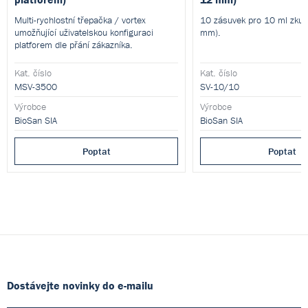
Multi-rychlostní třepačka / vortex
10 zásuvek pro 10 ml zku
umožňující uživatelskou konfiguraci
mm).
platforem dle přání zákazníka.
Kat. číslo
Kat. číslo
MSV-3500
SV-10/10
Výrobce
Výrobce
BioSan SIA
BioSan SIA
Poptat
Poptat
Dostávejte novinky do e-mailu