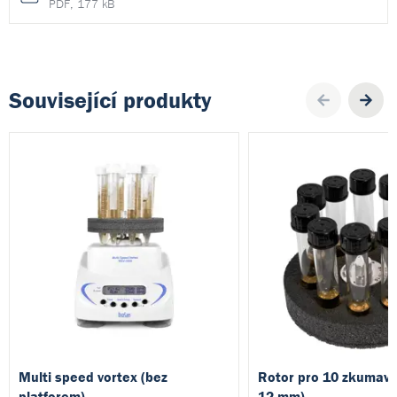
PDF, 177 kB
Související produkty
Pre
Multi speed vortex (bez
Rotor pro 10 zkumave
platforem)
12 mm)