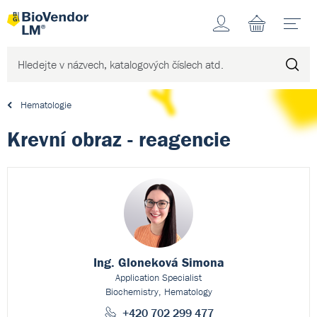
Účet
N
Hematologie
Krevní obraz - reagencie
Ing. Gloneková Simona
Application Specialist
Biochemistry, Hematology
+420 702 299 477