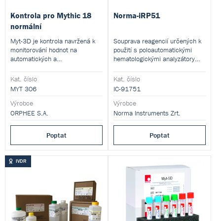
Kontrola pro Mythic 18
Norma-iRP51
normální
Myt-3D je kontrola navržená k
Souprava reagencií určených k
monitorování hodnot na
použití s poloautomatickými
automatických a
hematologickými analyzátory
poloautomatických typech
Icon-5.
hematologických analyzátorů.
Kat. číslo
Kat. číslo
MYT 306
IC-91751
Výrobce
Výrobce
ORPHEE S.A.
Norma Instruments Zrt.
Poptat
Poptat
IVDR