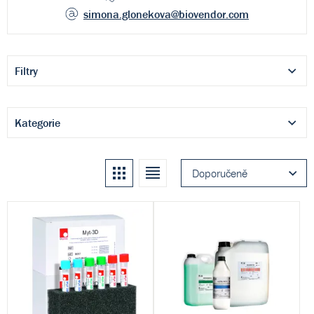
simona.glonekova
@biovendor.com
Filtry
Kategorie
Kachle
Seznam
Doporučeně