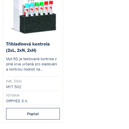
Tříhladinová kontrola
(2xL, 2xN, 2xH)
Myt-5D je testovaná kontrola z
plné krve určená pro sledování
a kontrolu hodnot na
hematologických analyzátorech
Mythic 22.
Kat. číslo
MYT 502
Výrobce
ORPHEE S.A.
Poptat