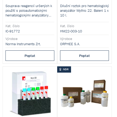
Souprava reagencií určených k
Diluční roztok pro hematologický
použití s poloautomatickými
analyzátor Mythic 22. Balení 1 x
hematologickými analyzátory
10 l.
Icon-5 OP
Kat. číslo
Kat. číslo
IC-91772
HM22-003-10
Výrobce
Výrobce
Norma Instruments Zrt.
ORPHEE S.A.
Poptat
Poptat
IVDR