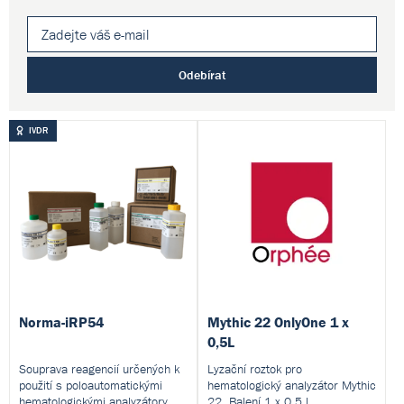
Odebírat
IVDR
Norma-iRP54
Mythic 22 OnlyOne 1 x
0,5L
Souprava reagencií určených k
Lyzační roztok pro
použití s poloautomatickými
hematologický analyzátor Mythic
hematologickými analyzátory
22. Balení 1 x 0,5 l.