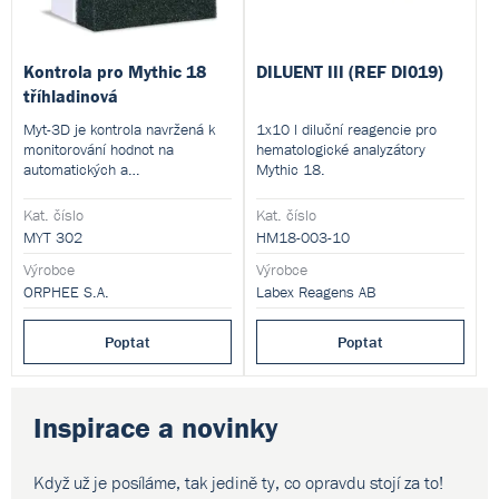
Kontrola pro Mythic 18
DILUENT III (REF DI019)
tříhladinová
Myt-3D je kontrola navržená k
1x10 l diluční reagencie pro
monitorování hodnot na
hematologické analyzátory
automatických a
Mythic 18.
poloautomatických typech
hematologických analyzátorů.
Kat. číslo
Kat. číslo
MYT 302
HM18-003-10
Výrobce
Výrobce
ORPHEE S.A.
Labex Reagens AB
Poptat
Poptat
Inspirace a novinky
Když už je posíláme, tak jedině ty,
co opravdu stojí za to!