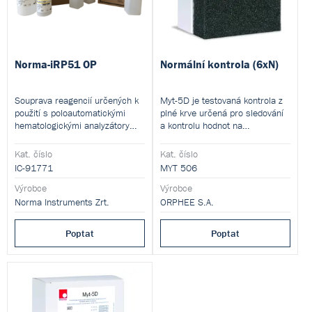
Norma-iRP51 OP
Normální kontrola (6xN)
Souprava reagencií určených k
Myt-5D je testovaná kontrola z
použití s poloautomatickými
plné krve určená pro sledování
hematologickými analyzátory
a kontrolu hodnot na
Icon-5 OP.
hematologických počítačích
krvinek.
Kat. číslo
Kat. číslo
IC-91771
MYT 506
Výrobce
Výrobce
Norma Instruments Zrt.
ORPHEE S.A.
Poptat
Poptat