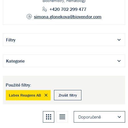
Biochemistry, Hematology
+420 702 299 477
simona.glonekova
@biovendor.com
Filtry
Kategorie
Použité filtry:
Labex Reagens AB
Zrušit filtry
Kachle
Seznam
Doporučeně