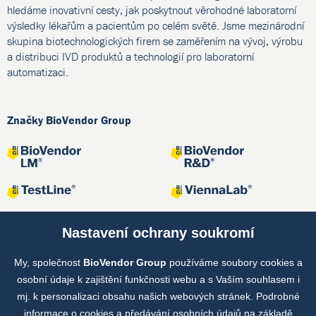
hledáme inovativní cesty, jak poskytnout věrohodné laboratorní
výsledky lékařům a pacientům po celém světě. Jsme mezinárodní
skupina biotechnologických firem se zaměřením na vývoj, výrobu
a distribuci IVD produktů a technologií pro laboratorní
automatizaci.
Značky BioVendor Group
Nastavení ochrany soukromí
My, společnost
BioVendor Group
používáme soubory cookies a
Společné projekty
osobní údaje k zajištění funkčnosti webu a s Vaším souhlasem i
mj. k personalizaci obsahu našich webových stránek. Podrobné
informace o cookies a předávání osobních údajů na základě