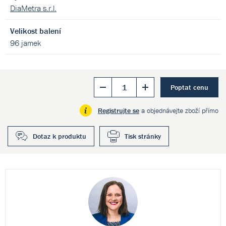
DiaMetra s.r.l.
Velikost balení
96 jamek
Poptat cenu
Registrujte se
a objednávejte zboží přímo
Dotaz k produktu
Tisk stránky