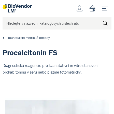
Účet
N
Imunoturbidimetrické metody
Procalcitonin FS
Diagnostická reagencie pro kvantitativní in vitro stanovení
prokalcitoninu v séru nebo plazmě fotometricky.