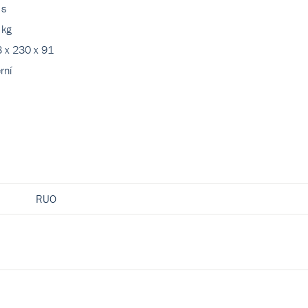
 s
 kg
 x 230 x 91
rní
RUO