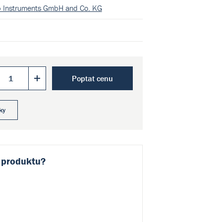
b Instruments GmbH and Co. KG
Poptat cenu
ky
 produktu?