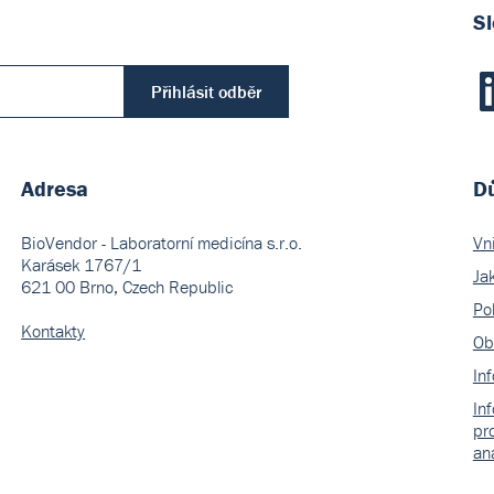
Sl
Přihlásit odběr
Adresa
Dů
BioVendor - Laboratorní medicína s.r.o.
Vn
Karásek 1767/1
Ja
621 00 Brno, Czech Republic
Pol
Kontakty
Ob
In
In
pr
an