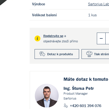
Výrobce
Sartorius La
Velikost balení
1 kus
Registrujte se
a
objednávejte zboží přímo
Dotaz k produktu
Tisk strán
Máte dotaz k
tomuto
Ing. Štursa Petr
Product Manager
Sartorius
+420 601 394 076