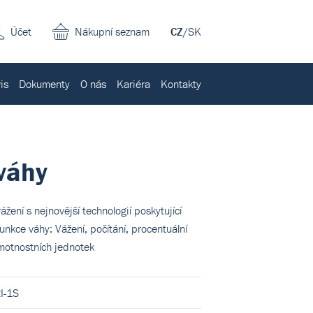
Účet
Nákupní seznam
CZ
/
SK
is
Dokumenty
O nás
Kariéra
Kontakty
váhy
žení s nejnovější technologií poskytující
nkce váhy: Vážení, počítání, procentuální
hmotnostních jednotek
I-1S