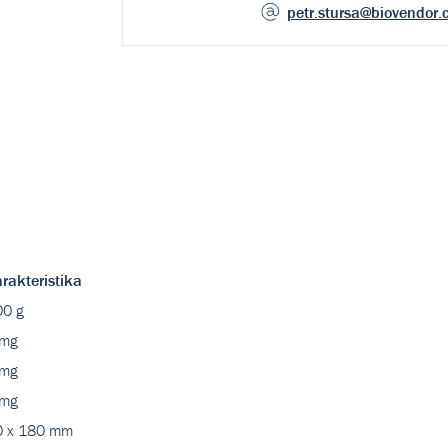
petr.stursa
@biovendor.
rakteristika
0 g
 mg
 mg
 mg
0 x 180 mm