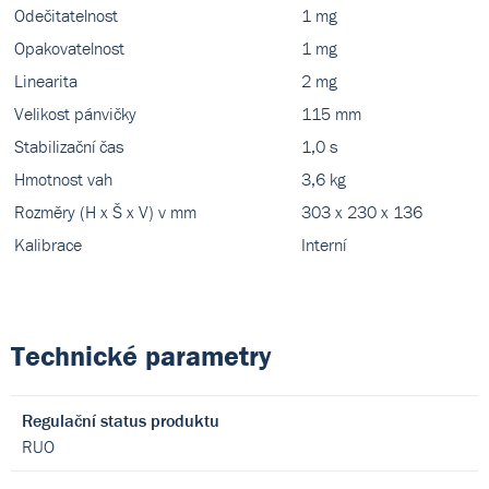
Odečitatelnost
1 mg
Opakovatelnost
1 mg
Linearita
2 mg
Velikost pánvičky
115 mm
Stabilizační čas
1,0 s
Hmotnost vah
3,6 kg
Rozměry (H x Š x V) v mm
303 x 230 x 136
Kalibrace
Interní
Technické parametry
Regulační status produktu
RUO