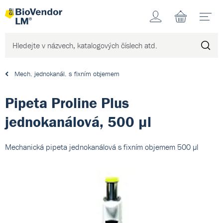
Účet
N
Mech. jednokanál. s fixním objemem
Pipeta Proline Plus
jednokanálová, 500 µl
Mechanická pipeta jednokanálová s fixním objemem 500 µl