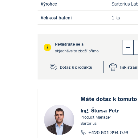
Výrobce
Sartorius La
Velikost balení
1 ks
Registrujte se
a
objednávejte zboží přímo
Dotaz k produktu
Tisk strán
Máte dotaz k
tomuto
Ing. Štursa Petr
Product Manager
Sartorius
+420 601 394 076