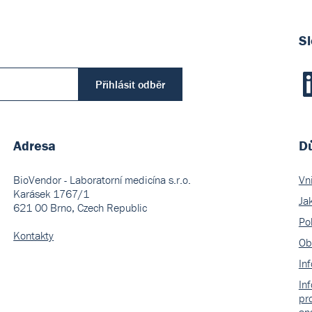
Sl
Přihlásit odběr
Adresa
Dů
BioVendor - Laboratorní medicína s.r.o.
Vn
Karásek 1767/1
Ja
621 00 Brno, Czech Republic
Pol
Kontakty
Ob
In
In
pr