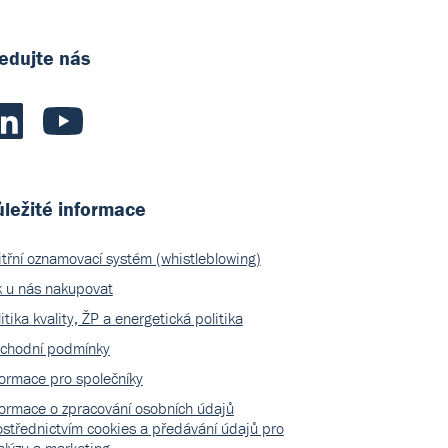
edujte nás
ležité informace
itřní oznamovací systém (whistleblowing)
k u nás nakupovat
itika kvality, ŽP a energetická politika
chodní podmínky
formace pro společníky
formace o zpracování osobních údajů
ostřednictvím cookies a předávání údajů pro