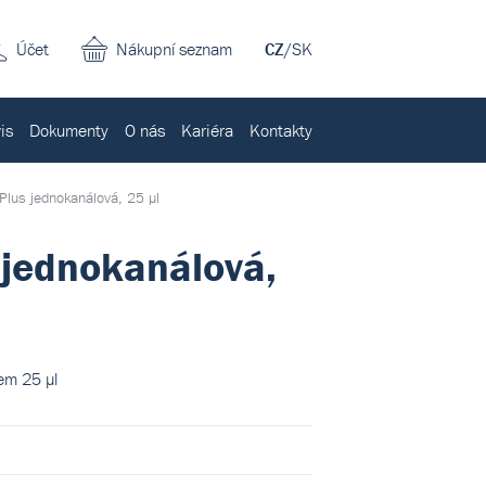
Účet
Nákupní seznam
CZ
/
SK
is
Dokumenty
O nás
Kariéra
Kontakty
 Plus jednokanálová, 25 µl
 jednokanálová,
em 25 µl