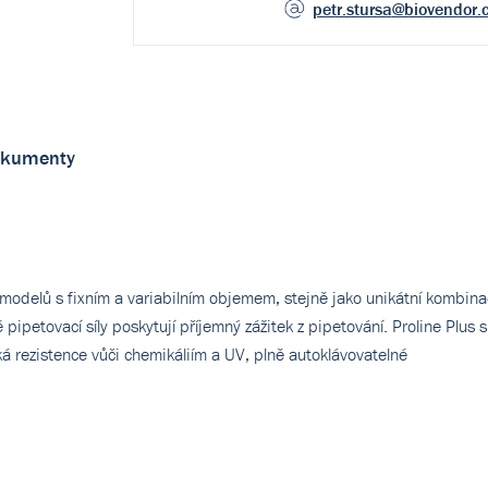
petr.stursa
@biovendor.
kumenty
u modelů s fixním a variabilním objemem, stejně jako unikátní kombina
 pipetovací síly poskytují příjemný zážitek z pipetování. Proline Plus s
ká rezistence vůči chemikáliím a UV, plně autoklávovatelné