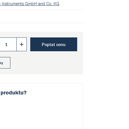
b Instruments GmbH and Co. KG
Poptat cenu
ky
 produktu?