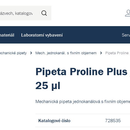
Hledat
ateriál
Laboratorní vybavení
Serv
chanické pipety
Mech. jednokanál. s fixním objemem
Pipeta Proline
Pipeta Proline Plus
25 µl
Mechanická pipeta jednokanálová s fixním objem
Katalogové číslo
728535