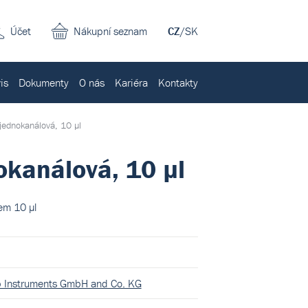
Účet
Nákupní seznam
CZ
/
SK
is
Dokumenty
O nás
Kariéra
Kontakty
 jednokanálová, 10 µl
okanálová, 10 µl
em 10 µl
b Instruments GmbH and Co. KG