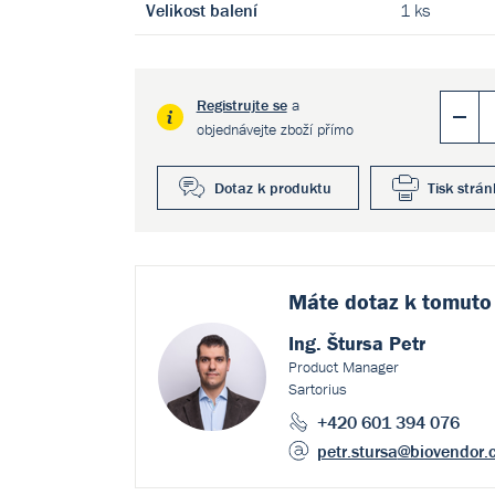
Velikost balení
1 ks
Registrujte se
a
objednávejte zboží přímo
Dotaz k produktu
Tisk strán
Máte dotaz k
tomuto
Ing. Štursa Petr
Product Manager
Sartorius
+420 601 394 076
petr.stursa
@biovendor.