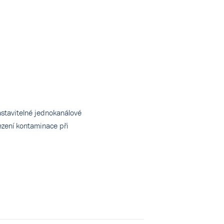
astavitelné jednokanálové
ezení kontaminace při