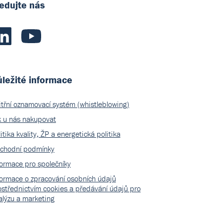
edujte nás
ležité informace
itřní oznamovací systém (whistleblowing)
k u nás nakupovat
itika kvality, ŽP a energetická politika
chodní podmínky
formace pro společníky
formace o zpracování osobních údajů
ostřednictvím cookies a předávání údajů pro
alýzu a marketing