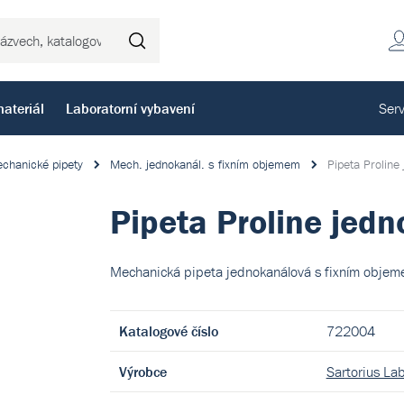
Hledat
ateriál
Laboratorní vybavení
Serv
chanické pipety
Mech. jednokanál. s fixním objemem
Pipeta Proline
Pipeta Proline jedn
Mechanická pipeta jednokanálová s fixním objem
Katalogové číslo
722004
Výrobce
Sartorius La