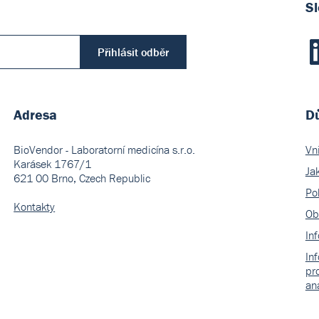
Sl
Přihlásit odběr
Adresa
Dů
BioVendor - Laboratorní medicína s.r.o.
Vn
Karásek 1767/1
Ja
621 00 Brno, Czech Republic
Pol
Kontakty
Ob
In
In
pr
an