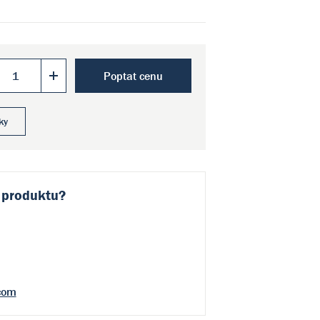
Poptat cenu
ky
 produktu?
com