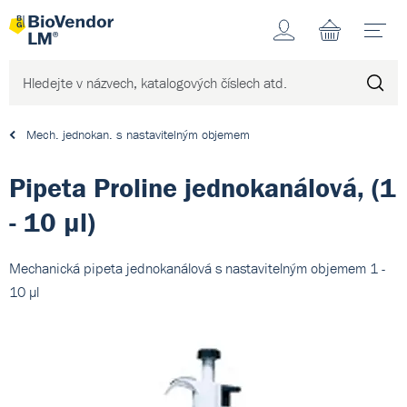
Účet
N
Mech. jednokan. s nastavitelným objemem
Pipeta Proline jednokanálová, (1
- 10 µl)
Mechanická pipeta jednokanálová s nastavitelným objemem 1 -
10 µl