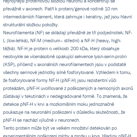
nejhojnější proteinovou složkou neuronů a koncentrují se
převážně v axonech. Patří k protein/genové rodině 10 nm
intermediárních filament, která zahrnuje i keratiny, jež jsou hlavní
strukturální složkou pokožky.
Neurofilamenta (NF) se skládají převážně ze tří podjednotek: NF-
L (low-lehká), NF-M (medium– střední) a NF-H (heavy, high-
těžká). NF-H je protein o velikosti 200 kDa, který obsahuje
neobvykle se vícenásobně opakující sekvence lysin-serin-prolin
(KSP), přičemž v axonálních neurofilamentech jsou v podstatě
všechny serinové jednotky silně fosforylované. Vzhledem k tomu,
že fosforylované formy NF-H (pNF-H) jsou rezistentní vůči
proteázám, pNF-H uvolňované z poškozených a nemocných axonů
zůstávají v tekutinách v nedegradované formě. To znamená, že
detekce pNF-H v krvi a mozkomíšním moku jednoznačně
poukazuje na neuronální poškození v důsledku skutečnosti, že
pNF-H se nachází výlučně v neuronech.
Tento protein může být ve velkém množství detekován po
experimentálním poškození míchy a mozku u krys. Hladiny pNF-H