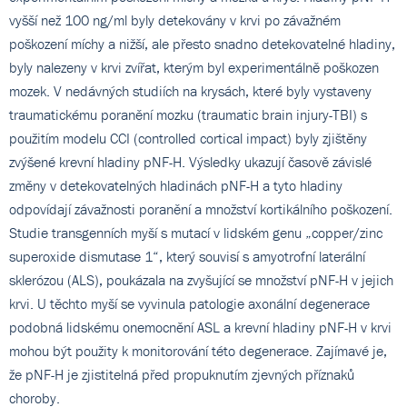
vyšší než 100 ng/ml byly detekovány v krvi po závažném
poškození míchy a nižší, ale přesto snadno detekovatelné hladiny,
byly nalezeny v krvi zvířat, kterým byl experimentálně poškozen
mozek. V nedávných studiích na krysách, které byly vystaveny
traumatickému poranění mozku (traumatic brain injury-TBI) s
použitím modelu CCI (controlled cortical impact) byly zjištěny
zvýšené krevní hladiny pNF-H. Výsledky ukazují časově závislé
změny v detekovatelných hladinách pNF-H a tyto hladiny
odpovídají závažnosti poranění a množství kortikálního poškození.
Studie transgenních myší s mutací v lidském genu „copper/zinc
superoxide dismutase 1“, který souvisí s amyotrofní laterální
sklerózou (ALS), poukázala na zvyšující se množství pNF-H v jejich
krvi. U těchto myší se vyvinula patologie axonální degenerace
podobná lidskému onemocnění ASL a krevní hladiny pNF-H v krvi
mohou být použity k monitorování této degenerace. Zajímavé je,
že pNF-H je zjistitelná před propuknutím zjevných příznaků
choroby.