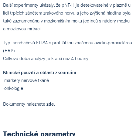
Další experimenty ukázaly, že pNF-H je detekovatelné v plazmě u
lidí trpících zánětem zrakového nervu a jeho zvýšená hladina byla
také zaznamenána v mozkomíšním moku jedinců s nádory mozku
a mozkovou mrtvicí.
Typ: sendvičová ELISA s protilátkou značenou avidin-peroxidázou
(HRP)
Celková doba analýzy je kratší než 4 hodiny
Klinické použití a oblasti zkoumání:
-markery nervové tkáně
-onkologie
Dokumenty naleznete
zde
.
Technické parametry