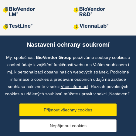
Nastavení ochrany soukromí
My, společnost
BioVendor Group
používáme soubory cookies a
Společné projekty
osobní údaje k zajištění funkčnosti webu a s Vaším souhlasem i
mj. k personalizaci obsahu našich webových stránek. Podrobné
informace o cookies a předávání osobních údajů na základě
souhlasu naleznete v sekci
Více informací
. Rozsah povolených
cookies a udělených souhlasů můžete upravit v sekci „Nastavení“.
Přijmout všechny cookies
Copyright © by BioVendor Group 2026
Nepřijmout cookies
Databáze pojmů
Zásady zpracování osobních údajů