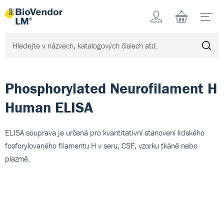
Účet
N
Phosphorylated Neurofilament H
Human ELISA
ELISA souprava je určená pro kvantitativní stanovení lidského
fosforylovaného filamentu H v seru, CSF, vzorku tkáně nebo
plazmě.