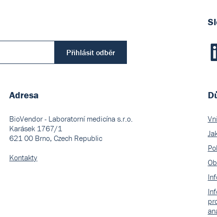
Sl
Přihlásit odběr
Adresa
Dů
BioVendor - Laboratorní medicína s.r.o.
Vn
Karásek 1767/1
Ja
621 00 Brno, Czech Republic
Pol
Kontakty
Ob
In
In
pr
an