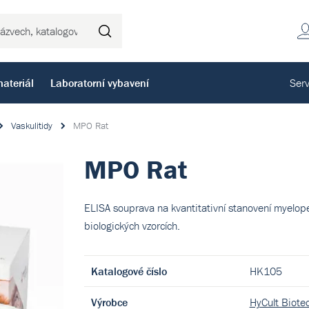
Hledat
ateriál
Laboratorní vybavení
Serv
Vaskulitidy
MPO Rat
MPO Rat
ELISA souprava na kvantitativní stanovení myelope
biologických vzorcích.
Katalogové číslo
HK105
Výrobce
HyCult Biote