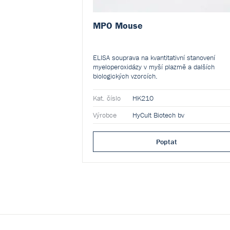
MPO Mouse
ELISA souprava na kvantitativní stanovení
myeloperoxidázy v myší plazmě a dalších
biologických vzorcích.
Kat. číslo
HK210
Výrobce
HyCult Biotech bv
Poptat