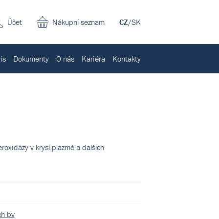
Účet
Nákupní seznam
CZ
/
SK
is
Dokumenty
O nás
Kariéra
Kontakty
roxidázy v krysí plazmě a dalších
ch bv