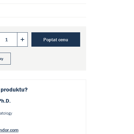
Poptat cenu
ky
 produktu?
Ph.D.
atology
ndor.com