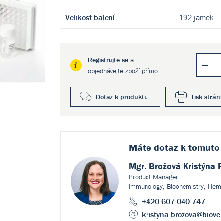
Velikost balení
192 jamek
Registrujte se
a
objednávejte zboží přímo
Dotaz k produktu
Tisk strán
Máte dotaz k
tomuto
Mgr. Brožová Kristýna 
Product Manager
Immunology, Biochemistry, Hem
+420 607 040 747
kristyna.brozova
@biove