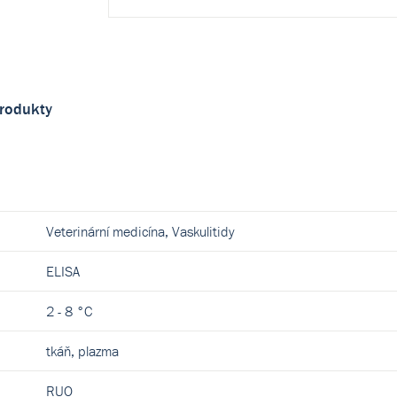
produkty
Veterinární medicína, Vaskulitidy
ELISA
2 - 8 °C
tkáň, plazma
RUO