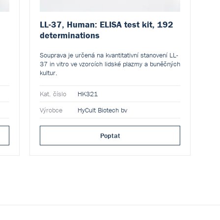
LL-37, Human: ELISA test kit, 192
determinations
Souprava je určená na kvantitativní stanovení LL-
37 in vitro ve vzorcích lidské plazmy a buněčných
kultur.
Kat. číslo
HK321
Výrobce
HyCult Biotech bv
Poptat