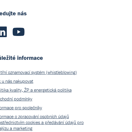
edujte nás
ležité informace
itřní oznamovací systém (whistleblowing)
k u nás nakupovat
itika kvality, ŽP a energetická politika
chodní podmínky
formace pro společníky
formace o zpracování osobních údajů
ostřednictvím cookies a předávání údajů pro
alýzu a marketing