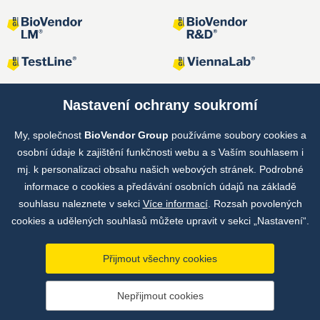
Nastavení ochrany soukromí
My, společnost
BioVendor Group
používáme soubory cookies a
Společné projekty
osobní údaje k zajištění funkčnosti webu a s Vaším souhlasem i
mj. k personalizaci obsahu našich webových stránek. Podrobné
informace o cookies a předávání osobních údajů na základě
souhlasu naleznete v sekci
Více informací
. Rozsah povolených
cookies a udělených souhlasů můžete upravit v sekci „Nastavení“.
Přijmout všechny cookies
Copyright © by BioVendor Group 2026
Nepřijmout cookies
Databáze pojmů
Zásady zpracování osobních údajů