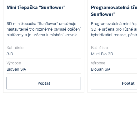
Mini třepačka "Sunflower"
Programovatelná tře
Sunflower"
3D minitřepačka "Sunflower" umožňuje
Programovatelná minitřepa
nastavitelné trojrozměrné plynulé otáčení
3D je určena pro různé apl
platformy a je určena k míchání krevních
hybridizační reakce, pěsto
vzorků, k barvení a odbarvování minigelů,
promývání gelů, měkkou ext
promývání vzorků, blotovým
homogenizaci biologických 
Kat. číslo
Kat. číslo
hybridizačním reakcím.
roztocích.
3-D
Multi Bio 3D
Výrobce
Výrobce
BioSan SIA
BioSan SIA
Poptat
Poptat