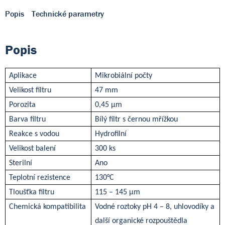
Popis
Technické parametry
Popis
Aplikace
Mikrobiální počty
Velikost filtru
47 mm
Porozita
0,45
µ
m
Barva filtru
Bílý filtr s černou mřížkou
Reakce s vodou
Hydrofilní
Velikost balení
300 ks
Sterilní
Ano
Teplotní rezistence
130°C
Tloušťka filtru
115 – 145 µm
Chemická kompatibilita
Vodné roztoky pH 4 – 8, uhlovodíky a
další organické rozpouštědla