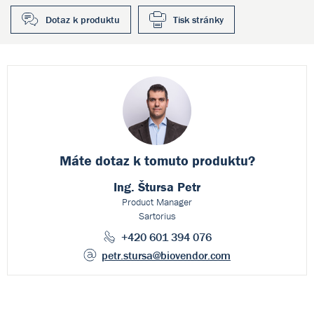
Dotaz k produktu
Tisk stránky
Máte dotaz k
tomuto produktu?
Ing. Štursa Petr
Product Manager
Sartorius
+420 601 394 076
petr.stursa
@biovendor.com