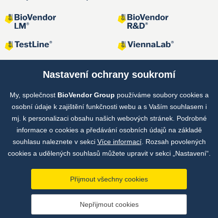
Nastavení ochrany soukromí
My, společnost
BioVendor Group
používáme soubory cookies a
Společné projekty
osobní údaje k zajištění funkčnosti webu a s Vaším souhlasem i
mj. k personalizaci obsahu našich webových stránek. Podrobné
informace o cookies a předávání osobních údajů na základě
souhlasu naleznete v sekci
Více informací
. Rozsah povolených
cookies a udělených souhlasů můžete upravit v sekci „Nastavení“.
Přijmout všechny cookies
Copyright © by BioVendor Group 2026
Nepřijmout cookies
Databáze pojmů
Zásady zpracování osobních údajů