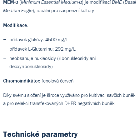
MEM-α
(
) je modifikací
(
Minimum Essential Medium-α
BME
Basal
), ideální pro suspenzní kultury.
Medium Eagle
Modifikace:
přídavek glukózy: 4500 mg/L
přídavek L-Glutaminu: 292 mg/L
neobsahuje nukleosidy (ribonukleosidy ani
deoxyribonukleosidy)
Chromoindikátor:
fenolová červeň
Díky svému složení je široce využíváno pro kultivaci savčích buněk
a pro selekci transfekovaných DHFR-negativních buněk.
Technické parametry