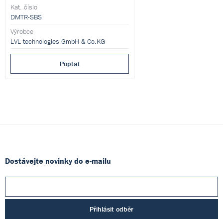
stojáncích, který umožňuje bezpečnou a
Kat. číslo
přesnou správu vzorků.
DMTR-SBS
Výrobce
LVL technologies GmbH & Co.KG
Poptat
Dostávejte novinky do e-mailu
Přihlásit odběr