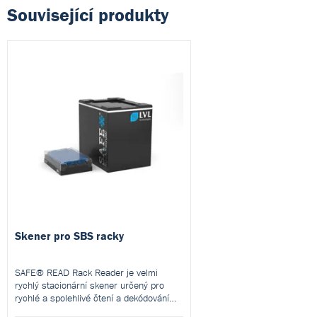
Související produkty
Skener pro SBS racky
SAFE® READ Rack Reader je velmi
rychlý stacionární skener určený pro
rychlé a spolehlivé čtení a dekódování
2D kódů ze zkumavek přímo v SBS