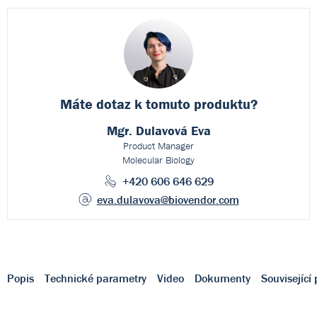
Máte dotaz k
tomuto produktu?
Mgr. Dulavová Eva
Product Manager
Molecular Biology
+420 606 646 629
eva.dulavova
@biovendor.com
Popis
Technické parametry
Video
Dokumenty
Související