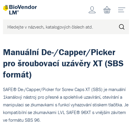
Účet
N
Manuální De-/Capper/Picker
pro šroubovací uzávěry XT (SBS
formát)
SAFE® De-/Capper/Picker for Screw Caps XT (SBS) je manuální
1kanálový nástroj pro přesné a spolehlivé uzavírání, otevírání a
manipulaci se zkumavkami s funkcí vyhazování stiskem tlačítka. Je
kompatibilní se zkumavkami LVL SAFE® 96XT s vnějším závitem
ve formátu SBS 96.