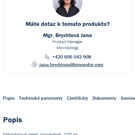
Máte dotaz k
tomuto produktu?
Mgr. Brychtová Jana
Product Manager
Microbiology
+420 606 042 908
jana.brychtova
@biovendor.com
Popis
Technické parametry
Certifikáty
Dokumenty
Souvis
Popis
Malachitová zeleň, koncentrát, 100 ml