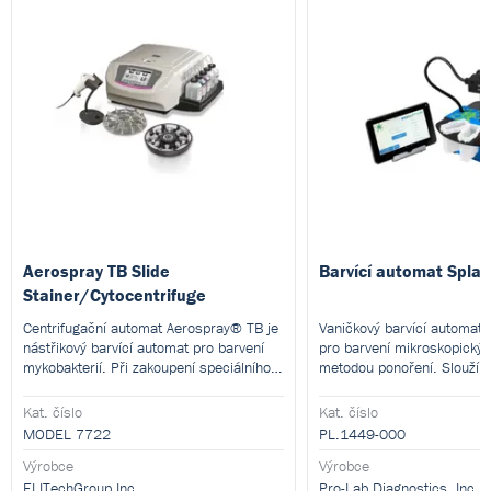
Aerospray TB Slide
Barvící automat Splat
Stainer/Cytocentrifuge
Centrifugační automat Aerospray® TB je
Vaničkový barvící automat S
nástřikový barvící automat pro barvení
pro barvení mikroskopickýc
mykobakterií. Při zakoupení speciálního
metodou ponoření. Slouží k
rotoru je možné využít i jako
Grama, pro barvení mykobak
cytocentrifugu.
řadu dalších barvících pos
Kat. číslo
Kat. číslo
barvení lze využít barviva 
MODEL 7722
PL.1449-000
výrobců.
Výrobce
Výrobce
ELITechGroup Inc.
Pro-Lab Diagnostics, Inc.