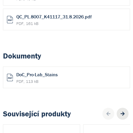
QC_PL.8007_K41117_31.8.2026.pdf
PDF, 161 kB
Dokumenty
DoC_Pro-Lab_Stains
PDF, 113 kB
Související produkty
Pre