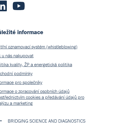
ležité informace
itřní oznamovací systém (whistleblowing)
k u nás nakupovat
itika kvality, ŽP a energetická politika
chodní podmínky
formace pro společníky
formace o zpracování osobních údajů
ostřednictvím cookies a předávání údajů pro
alýzu a marketing
BRIDGING SCIENCE AND DIAGNOSTICS