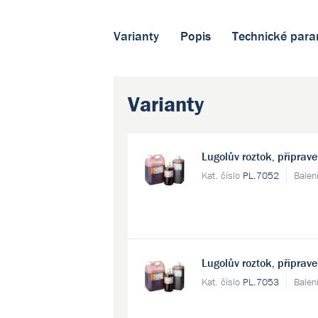
Varianty
Popis
Technické para
Varianty
Lugolův roztok, připrave
Kat. číslo
PL.7052
Balen
Lugolův roztok, připrave
Kat. číslo
PL.7053
Balen