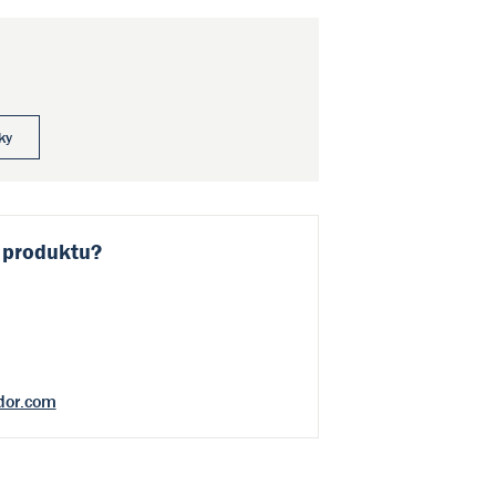
ky
 produktu?
dor.com