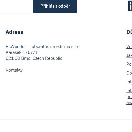
Přihlásit odběr
Adresa
Dů
BioVendor - Laboratorní medicína s.r.o.
Vn
Karásek 1767/1
Ja
621 00 Brno, Czech Republic
Pol
Kontakty
Ob
In
In
pr
an