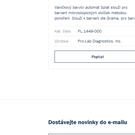
Vaničkový barvící automat Splat slouží pro
barvení mikroskopických sklíček metodou
ponoření. Slouží k barvení dle Grama, pro bar
mykobakterií a celou řadu dalších barvících
postupů. K barvení lze využít barviva různých
Kat. číslo
PL.1449-000
výrobců.
Výrobce
Pro-Lab Diagnostics, Inc.
Poptat
Dostávejte novinky do e-mailu