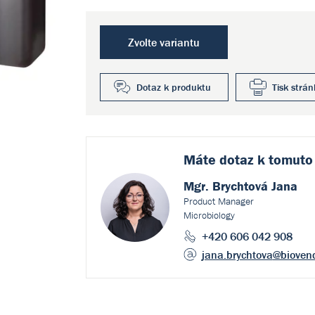
Zvolte variantu
Dotaz k produktu
Tisk strán
Máte dotaz k
tomuto
Mgr. Brychtová Jana
Product Manager
Microbiology
+420 606 042 908
jana.brychtova
@bioven