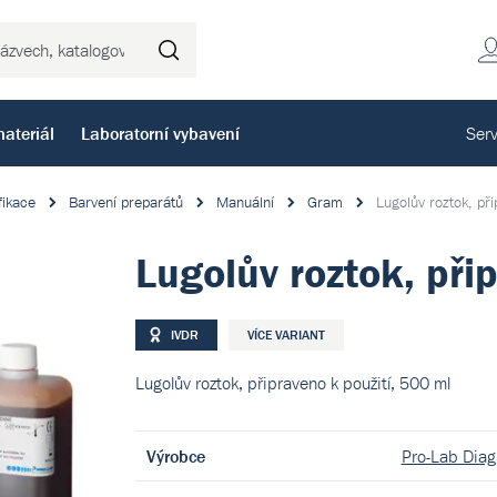
Hledat
ateriál
Laboratorní vybavení
Serv
fikace
Barvení preparátů
Manuální
Gram
Lugolův roztok, při
Lugolův roztok, při
IVDR
VÍCE VARIANT
Lugolův roztok, připraveno k použití, 500 ml
Výrobce
Pro-Lab Diagn