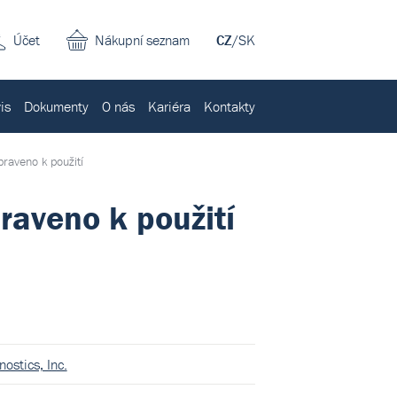
Účet
Nákupní seznam
CZ
/
SK
is
Dokumenty
O nás
Kariéra
Kontakty
praveno k použití
praveno k použití
ostics, Inc.