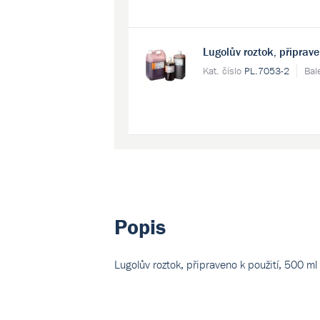
Lugolův roztok, připrave
Kat. číslo
PL.7053-2
Bal
Popis
Lugolův roztok, připraveno k použití, 500 ml