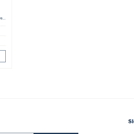
vení
Sl