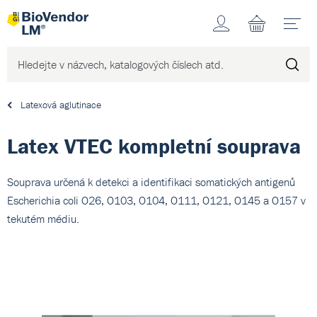
Účet
N
Latexová aglutinace
Latex VTEC kompletní souprava
Souprava určená k detekci a identifikaci somatických antigenů
Escherichia coli O26, O103, O104, O111, O121, O145 a O157 v
tekutém médiu.