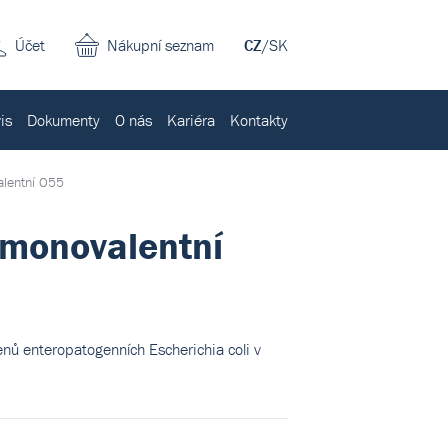
Účet
Nákupní seznam
CZ
/
SK
is
Dokumenty
O nás
Kariéra
Kontakty
alentní O55
 monovalentní
enů enteropatogenních Escherichia coli v