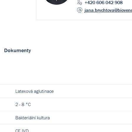
+420 606 042 908
jana.brychtova
@bioven
Dokumenty
Latexová aglutinace
2 - 8 °C
Bakteriální kultura
CE IVD