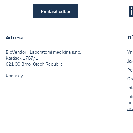
Přihlásit odběr
Adresa
Dů
BioVendor - Laboratorní medicína s.r.o.
Vn
Karásek 1767/1
Ja
621 00 Brno, Czech Republic
Pol
Kontakty
Ob
In
In
pr
an