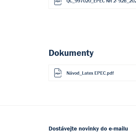
QC_997020_EPEC NR 2- 92b_20
Dokumenty
Návod_Latex EPEC.pdf
Dostávejte novinky do e-mailu