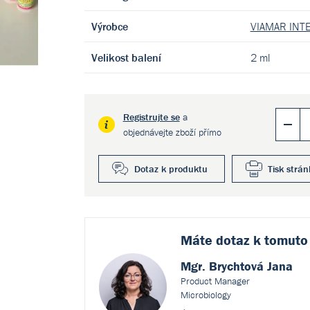
Výrobce
VIAMAR INTE
Velikost balení
2 ml
Registrujte se
a
objednávejte zboží přímo
Dotaz k produktu
Tisk strán
Máte dotaz k
tomuto
Mgr. Brychtová Jana
Product Manager
Microbiology