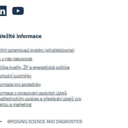
ležité informace
itřní oznamovací systém (whistleblowing)
k u nás nakupovat
itika kvality, ŽP a energetická politika
chodní podmínky
formace pro společníky
formace o zpracování osobních údajů
ostřednictvím cookies a předávání údajů pro
alýzu a marketing
BRIDGING SCIENCE AND DIAGNOSTICS