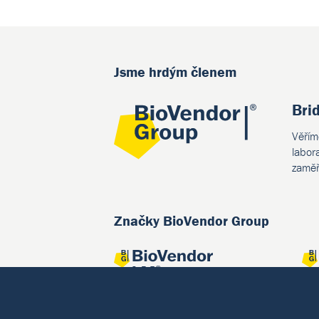
Jsme hrdým členem
Bri
Věřím
labor
zaměř
Značky BioVendor Group