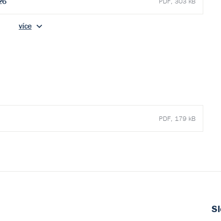
26
PDF, 303 kB
více
PDF, 179 kB
Sl