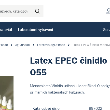
Hledat
ateriál
Laboratorní vybavení
Serv
fikace
Aglutinace
Latexová aglutinace
Latex EPEC činidlo monov
Latex EPEC činidlo
O55
Monovalentní činidlo určené k identifikaci O antig
primárních bakteriálních kulturách.
Katalogové číslo
997022