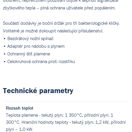
dlouhém, nepřetržitém používání dojde k sepnutí signalizace
zbytkového tepla – plná ochrana uživatele před popálením.
Součástí dodávky je boční držák pro tři bakteriologické kličky.
Volitelně je možné dokoupit následující příslušenství:
• Bezdrátový nožní spínač
• Adaptér pro nádobu s plynem
• Ochranný štít plamene
• Celokruhová ochrana proti rozstřiku
Technické parametry
Rozsah teplot
Teplota plamene - tekutý plyn: 1 350°C, přírodní plyn: 1
300°C. Hraniční hodnoty teploty - tekutý plyn: 1,2 kW, přírodní
plyn – 1,0 kW.