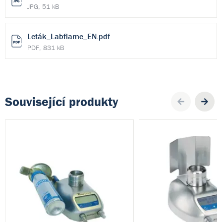
JPG, 51 kB
Leták_Labflame_EN.pdf
PDF, 831 kB
Související produkty
Pre