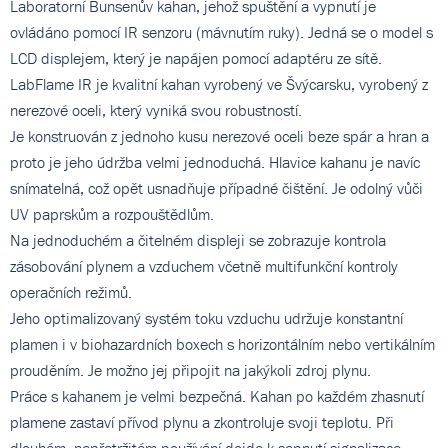
Laboratorní Bunsenův kahan, jehož spuštění a vypnutí je
ovládáno pomocí IR senzoru (mávnutím ruky). Jedná se o model s
LCD displejem, který je napájen pomocí adaptéru ze sítě.
LabFlame IR je kvalitní kahan vyrobený ve Švýcarsku, vyrobený z
nerezové oceli, který vyniká svou robustností.
Je konstruován z jednoho kusu nerezové oceli beze spár a hran a
proto je jeho údržba velmi jednoduchá. Hlavice kahanu je navíc
snímatelná, což opět usnadňuje případné čištění. Je odolný vůči
UV paprskům a rozpouštědlům.
Na jednoduchém a čitelném displeji se zobrazuje kontrola
zásobování plynem a vzduchem včetně multifunkční kontroly
operačních režimů.
Jeho optimalizovaný systém toku vzduchu udržuje konstantní
plamen i v biohazardních boxech s horizontálním nebo vertikálním
prouděním. Je možno jej připojit na jakýkoli zdroj plynu.
Práce s kahanem je velmi bezpečná. Kahan po každém zhasnutí
plamene zastaví přívod plynu a zkontroluje svoji teplotu. Při