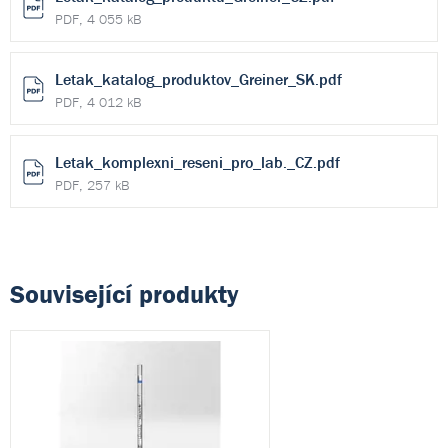
PDF, 4 055 kB
Letak_katalog_produktov_Greiner_SK.pdf
PDF, 4 012 kB
Letak_komplexni_reseni_pro_lab._CZ.pdf
PDF, 257 kB
Související produkty