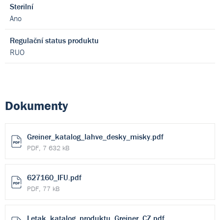
Sterilní
Ano
Regulační status produktu
RUO
Dokumenty
Greiner_katalog_lahve_desky_misky.pdf
PDF, 7 632 kB
627160_IFU.pdf
PDF, 77 kB
Letak_katalog_produktu_Greiner_CZ.pdf