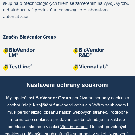
skupina biotechnologických firem se zaměřením na vývoj, výrobu
a distribuci IVD produktů a technologií pro laboratorní
automatizaci.
Značky BioVendor Group
Nastavení ochrany soukromí
My, společnost
BioVendor Group
používáme soubory cookies a
Společné projekty
osobní údaje k zajištění funkčnosti webu a s Vaším souhlasem i
mj. k personalizaci obsahu našich webových stránek. Podrobné
informace o cookies a předávání osobních údajů na základě
souhlasu naleznete v sekci
Více informací
. Rozsah povolených
cookies a udělených souhlasů můžete upravit v sekci „Nastavení“.