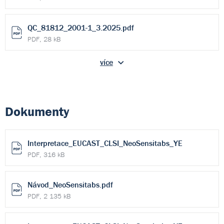
QC_81812_2001-1_3.2025.pdf
PDF, 28 kB
více
Dokumenty
Interpretace_EUCAST_CLSI_NeoSensitabs_YE
PDF, 316 kB
Návod_NeoSensitabs.pdf
PDF, 2 135 kB