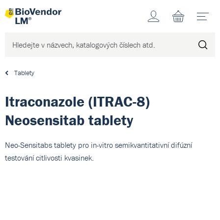
Účet
N
Tablety
Itraconazole (ITRAC-8)
Neosensitab tablety
Neo-Sensitabs tablety pro in-vitro semikvantitativní difúzní
testování citlivosti kvasinek.