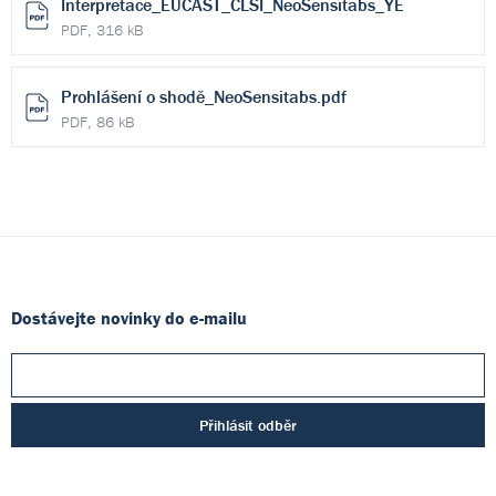
Interpretace_EUCAST_CLSI_NeoSensitabs_YE
PDF, 316 kB
Prohlášení o shodě_NeoSensitabs.pdf
PDF, 86 kB
Dostávejte novinky do e-mailu
Přihlásit odběr