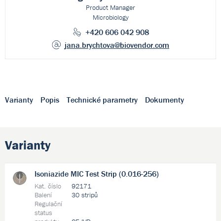
Product Manager
Microbiology
+420 606 042 908
jana.brychtova
@biovendor.com
Varianty
Popis
Technické parametry
Dokumenty
Varianty
Isoniazide MIC Test Strip (0.016-256)
Kat. číslo
92171
Balení
30 stripů
Regulační
status