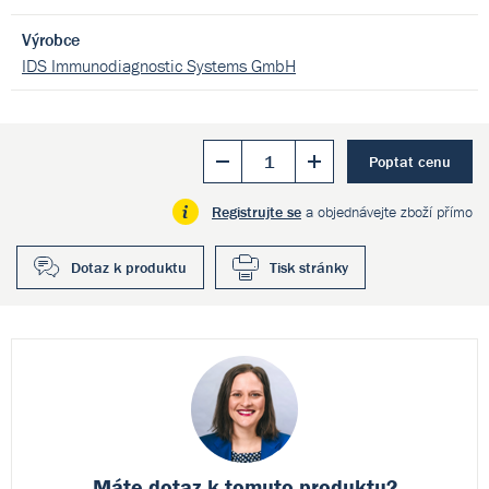
Výrobce
IDS Immunodiagnostic Systems GmbH
Poptat cenu
Registrujte se
a objednávejte zboží přímo
Dotaz k produktu
Tisk stránky
Máte dotaz k
tomuto produktu?