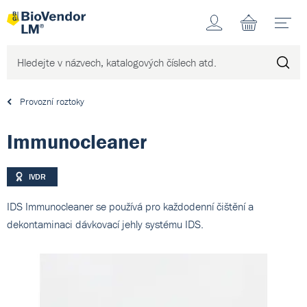
Účet
N
Provozní roztoky
Immunocleaner
IVDR
IDS Immunocleaner se používá pro každodenní čištění a
dekontaminaci dávkovací jehly systému IDS.