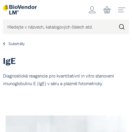
Účet
N
Substráty
IgE
Diagnostická reagencie pro kvantitativní in vitro stanovení
imunoglobulinu E (IgE) v séru a plazmě fotometricky.