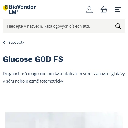
Účet
N
Substráty
Glucose GOD FS
Diagnostická reagencie pro kvantitativní in vitro stanovení glukózy
v séru nebo plazmě fotometricky