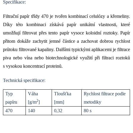
Specifikace:
Filtrační papír třídy 470 je tvořen kombinací celulózy a křemeliny.
Díky této kombinaci získává papír unikátní vlastnosti, které
umožňují filtrovat přes tento papír vysoce koloidní roztoky. Papír
přitom dokáže zachytit jemné částice a zachovat dobrou rychlost
průtoku filtrované kapaliny. Dalšími typickými aplikacemi je filtrace
piva nebo vína nebo biotechnologické využití při filtraci roztoků
s vysokou koncentrací proteinů.
Technická specifikace:
Typ
Váha
Tloušťka
Rychlost filtrace podle
2
papíru
[g/m
]
[mm]
metodiky
470
140
0,32
80 s