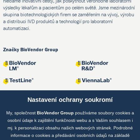
hledáme inovativní cesty, jak poskytnout věrohodné laboratorní
výsledky lékařům a pacientům po celém světě. Jsme mezinárodní
skupina biotechnologických firem se zaměřením na vývoj, výrobu
a distribuci IVD produktů a technologií pro laboratorní
automatizaci.
Značky BioVendor Group
Nastavení ochrany soukromí
My, společnost
BioVendor Group
používáme soubory cookies a
Společné projekty
osobní údaje k zajištění funkčnosti webu a s Vaším souhlasem i
mj. k personalizaci obsahu našich webových stránek. Podrobné
informace o cookies a předávání osobních údajů na základě