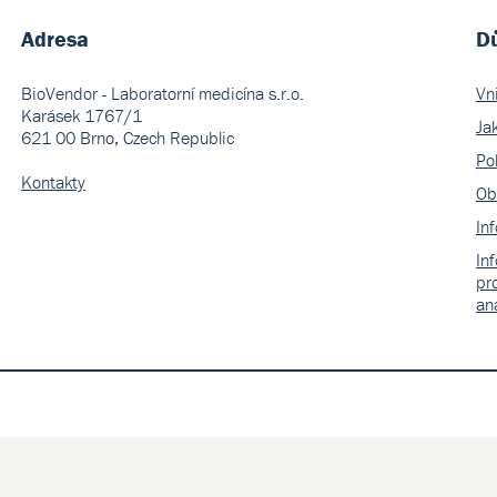
Adresa
Dů
BioVendor - Laboratorní medicína s.r.o.
Vn
Karásek 1767/1
Ja
621 00 Brno, Czech Republic
Pol
Kontakty
Ob
In
In
pr
an