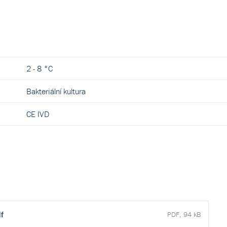
2 - 8 °C
Bakteriální kultura
CE IVD
f
PDF, 94 kB