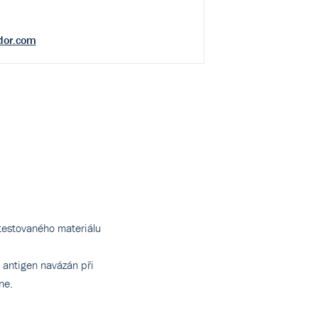
dor.com
z testovaného materiálu
o antigen navázán při
ne.