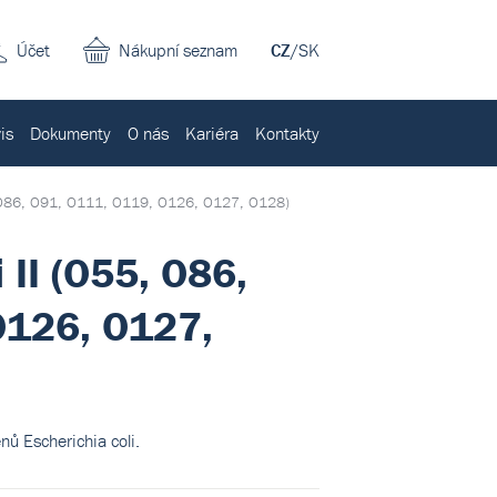
Účet
Nákupní seznam
CZ
/
SK
is
Dokumenty
O nás
Kariéra
Kontakty
5, O86, O91, O111, O119, O126, O127, O128)
 II (O55, O86,
O126, O127,
nů Escherichia coli.