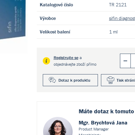
Katalogové číslo
TR 2121
Výrobce
sifin diagno
Velikost balení
1 ml
Registrujte se
a
objednávejte zboží přímo
Dotaz k produktu
Tisk strán
Máte dotaz k
tomuto
Mgr. Brychtová Jana
Product Manager