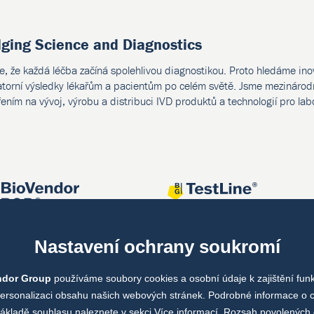
dging Science and Diagnostics
e, že každá léčba začíná spolehlivou diagnostikou. Proto hledáme ino
atorní výsledky lékařům a pacientům po celém světě. Jsme mezinárodn
ením na vývoj, výrobu a distribuci IVD produktů a technologií pro lab
Nastavení ochrany soukromí
ndor Group
používáme soubory cookies a osobní údaje k zajištění fun
personalizaci obsahu našich webových stránek. Podrobné informace o 
ákladě souhlasu naleznete v sekci
Více informací
. Rozsah povolených 