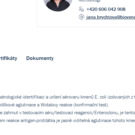
Microbiology
+420 606 042 908
jana.brychtova
@bioven
tifikáty
Dokumenty
 sérologické identifikaci a určení sérovaru kmenů E. coli izolovaných 
íčkové aglutinace a Widalovy reakce (konfirmační test).
e zahrnut v testovacím séru/testovací reagencii/Enteroclonu, je tent
em reakce antigen-protilátka je jasně viditelná aglutinace tohoto kme