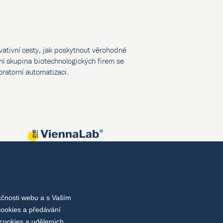
vativní cesty, jak poskytnout věrohodné
í skupina biotechnologických firem se
oratorní automatizaci.
kčnosti webu a s Vaším
cookies a předávání
cookies a udělených