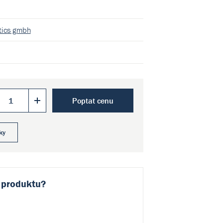
stics gmbh
Poptat cenu
ky
 produktu?