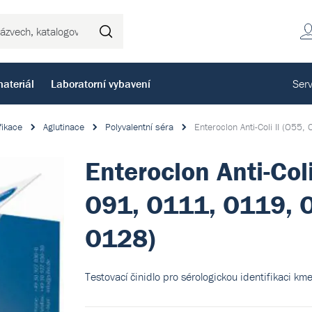
Hledat
ateriál
Laboratorní vybavení
Serv
fikace
Aglutinace
Polyvalentní séra
Enteroclon Anti-Coli II (O5
Enteroclon Anti-Coli
O91, O111, O119, 
O128)
Testovací činidlo pro sérologickou identifikaci kme