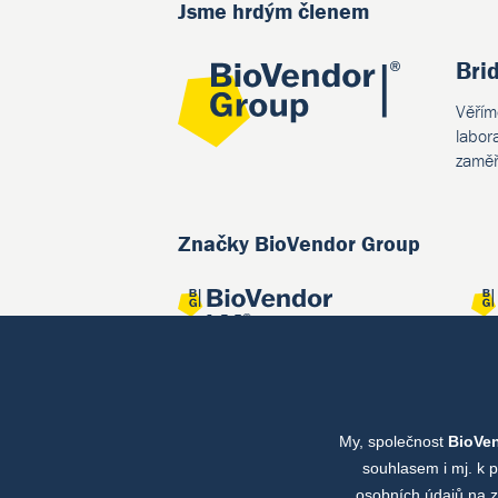
Jsme hrdým členem
Bri
Věřím
labor
zaměř
Značky BioVendor Group
My, společnost
BioVe
Společné projekty
souhlasem i mj. k 
osobních údajů na z