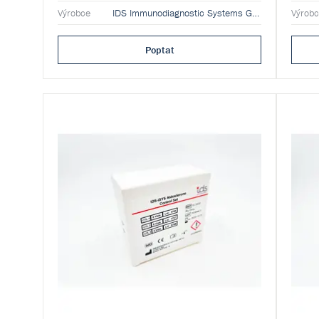
spolu s
Výrobce
IDS Immunodiagnostic Systems GmbH
Výrob
jako p
Poptat