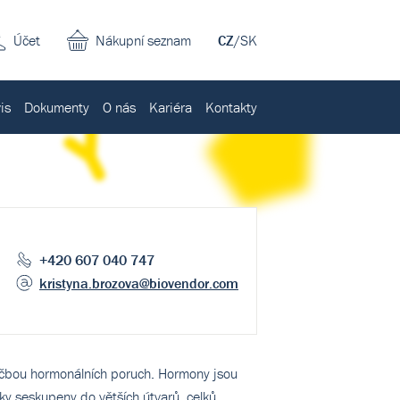
Účet
Nákupní seznam
CZ
/
SK
is
Dokumenty
O nás
Kariéra
Kontakty
+420 607 040 747
kristyna.brozova
@biovendor.com
léčbou hormonálních poruch. Hormony jsou
ky seskupeny do větších útvarů, celků,