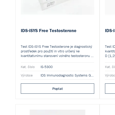
IDS-iSYS Free Testosterone
IDS-
Test IDS-iSYS Free Testosterone je diagnostický
Test I
prostředek pro použití in vitro určený ke
kvanti
kvantitativnímu stanovení volného testosteronu v
D [1,2
lidském séru nebo plazmě na analyzátoru IDS-
iSYS M
iSYS Multi-Discipline Automated System.
Kat. číslo
IS-5300
Kat. čí
Výrobce
IDS Immunodiagnostic Systems GmbH
Výrob
Poptat