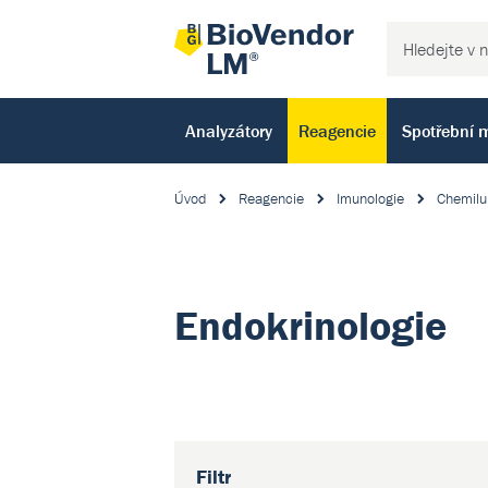
Analyzátory
Reagencie
Spotřební m
Úvod
Reagencie
Imunologie
Chemilu
Endokrinologie
Filtr