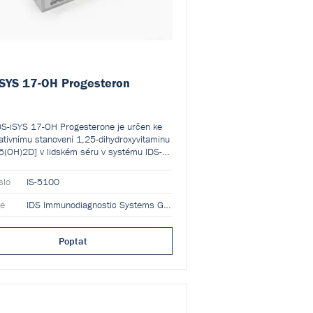
iSYS 17-OH Progesteron
DS-iSYS 17-OH Progesterone je určen ke
tativnímu stanovení 1,25-dihydroxyvitaminu
5(OH)2D] v lidském séru v systému IDS-
ulti-Discipline Automated System.
slo
IS-5100
ce
IDS Immunodiagnostic Systems GmbH
Poptat