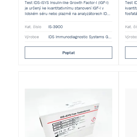
Test IDS-iSYS Insulin-like Growth Factor-I (IGF-I)
Test I
je určený ke kvantitativnímu stanovení IGF-I v
kvanti
lidském séru nebo plazmě na analyzátorech IDS-
fosfatá
iSYS Multi-Discipline Automated System.
osteob
systém
Kat. číslo
IS-3900
Kat. čí
Syste
Výrobce
IDS Immunodiagnostic Systems GmbH
Výrob
Poptat