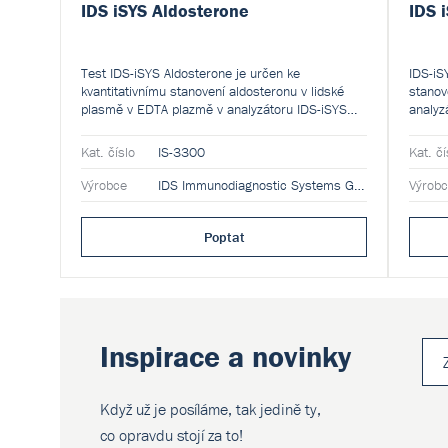
IDS iSYS Aldosterone
IDS 
Test IDS-iSYS Aldosterone je určen ke
IDS-iS
kvantitativnímu stanovení aldosteronu v lidské
stanov
plasmě v EDTA plazmě v analyzátoru IDS-iSYS
analyz
Multi-Discipline Automated System. Výsledky mají
System
spolu s dalšími klinickými a laboratorními údaji
klinic
Kat. číslo
IS-3300
Kat. čí
pomoci lékaři při klinickém hodnocení syndromů
při ho
spojených s hypertenzí.
Výrobce
IDS Immunodiagnostic Systems GmbH
Výrob
Poptat
Inspirace a novinky
Když už je posíláme, tak jedině ty,
co opravdu stojí za to!