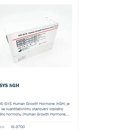
iSYS hGH
DS-iSYS Human Growth Hormone (hGH) je
 ke kvantitativnímu stanovení lidského
vého hormonu (Human Growth Hormone,
 lidském séru nebo plazmě na
átorech IDS-iSYS Multi-Discipline
slo
IS-3700
ted System. Výsledky mají používat lékaři