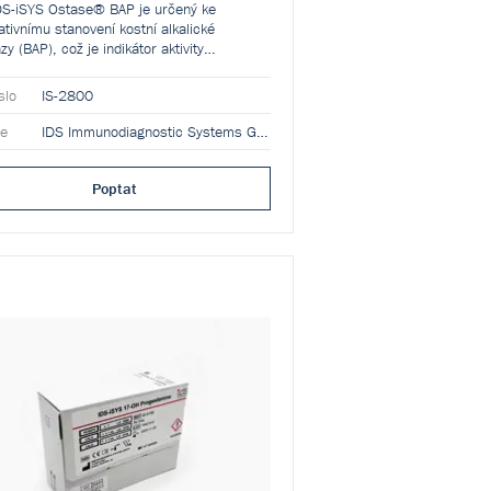
DS-iSYS Ostase® BAP je určený ke
tativnímu stanovení kostní alkalické
zy (BAP), což je indikátor aktivity
lastů, v lidském séru nebo plazmě na
u IDS-iSYS Multi-Discipline Automated
slo
IS-2800
m.
ce
IDS Immunodiagnostic Systems GmbH
Poptat