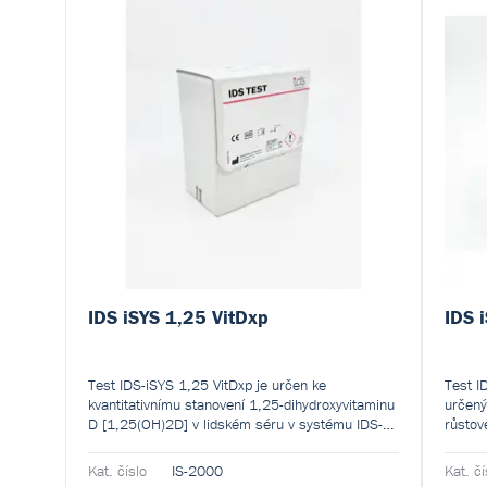
IDS iSYS 1,25 VitDxp
IDS 
Test IDS-iSYS 1,25 VitDxp je určen ke
Test I
kvantitativnímu stanovení 1,25-dihydroxyvitaminu
určený
D [1,25(OH)2D] v lidském séru v systému IDS-
růsto
iSYS Multi-Discipline Automated System.
hGH) v
Výsledky se používají ke snazšímu hodnocení
analyz
Kat. číslo
IS-2000
Kat. čí
dostatečnosti vitaminu D.
Automa