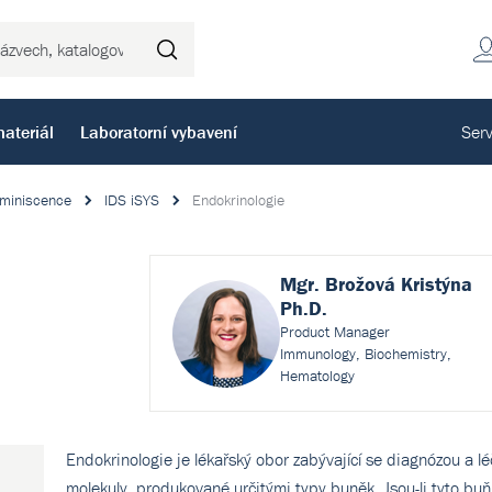
Hledat
ateriál
Laboratorní vybavení
Serv
miniscence
IDS iSYS
Endokrinologie
Mgr. Brožová Kristýna
Ph.D.
Product Manager
Immunology, Biochemistry,
Hematology
Endokrinologie je lékařský obor zabývající se diagnózou a 
molekuly, produkované určitými typy buněk. Jsou-li tyto buň