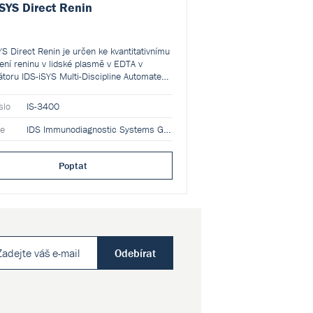
iSYS Direct Renin
YS Direct Renin je určen ke kvantitativnímu
ení reninu v lidské plasmě v EDTA v
átoru IDS-iSYS Multi-Discipline Automated
. Výsledky mají být použity spolu s dalšími
kými a laboratorními údaji k pomoci lékaři
slo
IS-3400
dnocení syndromů spojených s hypertenzí.
ce
IDS Immunodiagnostic Systems GmbH
Poptat
Odebírat