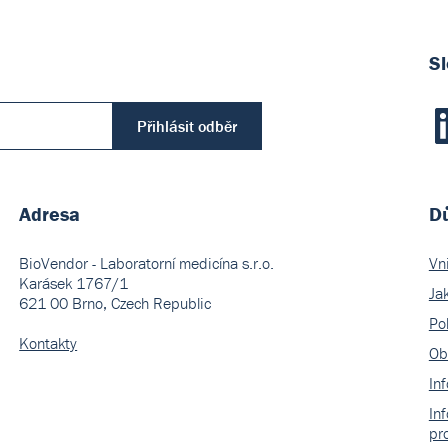
Sl
Přihlásit odběr
Adresa
Dů
BioVendor - Laboratorní medicína s.r.o.
Vn
Karásek 1767/1
Ja
621 00 Brno, Czech Republic
Pol
Kontakty
Ob
In
In
pr