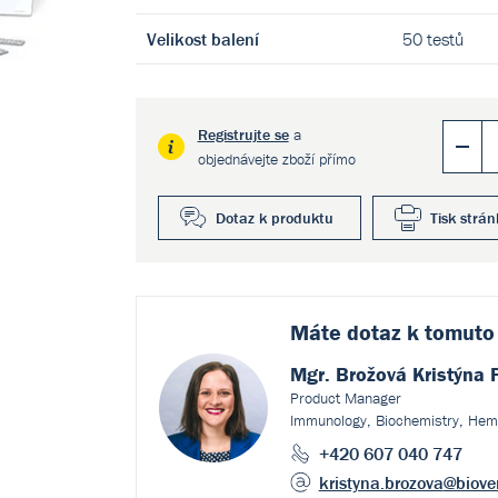
Velikost balení
50 testů
Registrujte se
a
objednávejte zboží přímo
Dotaz k produktu
Tisk strán
Máte dotaz k
tomuto
Mgr. Brožová Kristýna 
Product Manager
Immunology, Biochemistry, Hem
+420 607 040 747
kristyna.brozova
@biove