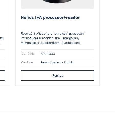
Helios IFA processor+reader
Revoluční přístroj pro kompletní zpracování
tí.
imunofluorescenčních skel, intergovaný
.
mikroskop s fotoaparátem, automatické
zobrazování pouze pozitivních výsledků.
Kat. číslo
IOS-1000
Výrobce
Aesku.Systems GmbH
Poptat