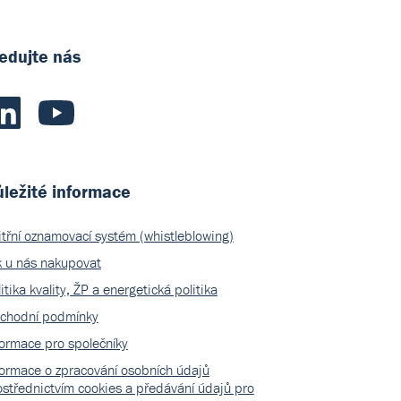
edujte nás
ležité informace
itřní oznamovací systém (whistleblowing)
k u nás nakupovat
itika kvality, ŽP a energetická politika
chodní podmínky
formace pro společníky
formace o zpracování osobních údajů
ostřednictvím cookies a předávání údajů pro