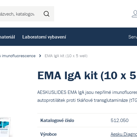
Hledat
ateriál
Laboratorní vybavení
Serv
 imunofluorescence
EMA IgA kit (10 x 5 well)
EMA IgA kit (10 x 5
AESKUSLIDES EMA IgA jsou nepřímé imunofluoresce
autoprotilátek proti tkáňové transglutamináze (tTG
Katalogové číslo
512.050
Výrobce
Aesku.Diagn