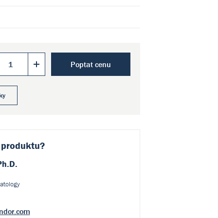
Poptat cenu
ky
 produktu?
Ph.D.
atology
ndor.com