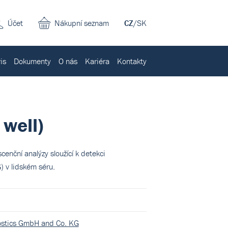
Účet
Nákupní seznam
CZ
/
SK
is
Dokumenty
O nás
Kariéra
Kontakty
 well)
nční analýzy sloužící k detekci
) v lidském séru.
ostics GmbH and Co. KG