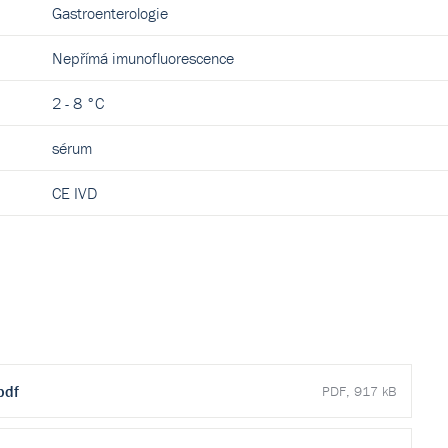
Gastroenterologie
Nepřímá imunofluorescence
2 - 8 °C
sérum
CE IVD
pdf
PDF, 917 kB