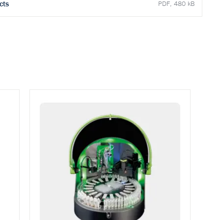
cts
PDF, 480 kB