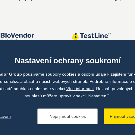
Nastavení ochrany soukromí
ndor Group
používáme soubory cookies a osobní údaje k zajištění fun
personalizaci obsahu našich webových stránek. Podrobné informace o 
ákladě souhlasu naleznete v sekci
Více informací
. Rozsah povolených 
souhlasů můžete upravit v sekci „Nastavení“.
tavení
Nepřijmout cookies
Přijmout vše
ze pojmů
Zásady zpracování osobních údajů
Údaje o provozovateli we