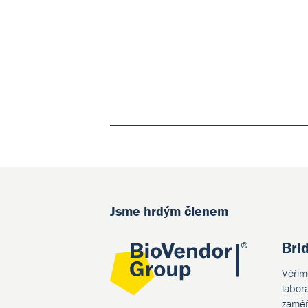
Jsme hrdým členem
Bri
Věřím
labor
zaměř