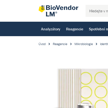
Analyzátory
Reagencie
Spotřební m
Úvod
Reagencie
Mikrobiologie
Identi