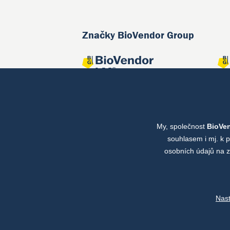
Značky BioVendor Group
My, společnost
BioVe
Společné projekty
souhlasem i mj. k 
osobních údajů na z
Nas
Copyright © by BioVendor Group 2026
Databá