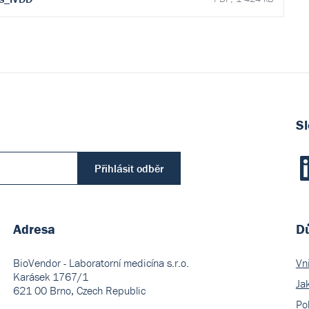
Sl
Přihlásit odběr
Adresa
Dů
BioVendor - Laboratorní medicína s.r.o.
Vn
Karásek 1767/1
Ja
621 00 Brno, Czech Republic
Pol