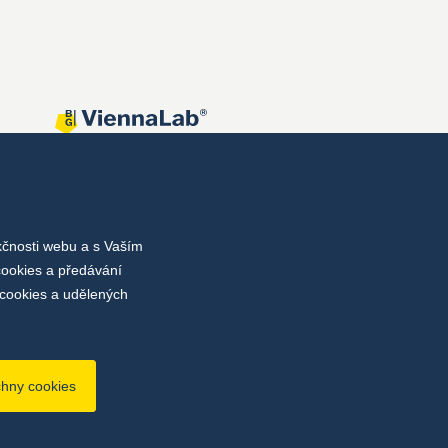
kčnosti webu a s Vaším
cookies a předávání
cookies a udělených
chny cookies
bu
Nastavení