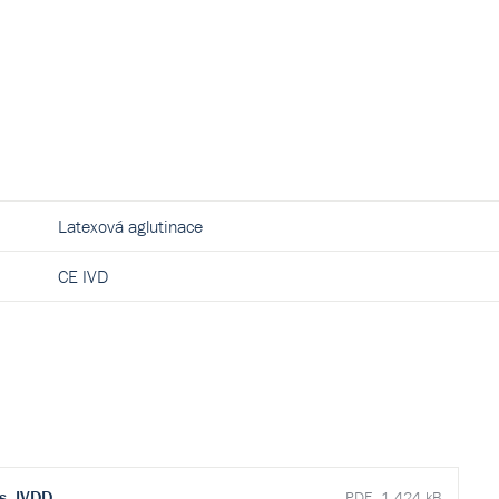
Latexová aglutinace
CE IVD
ts_IVDD
PDF, 1 424 kB