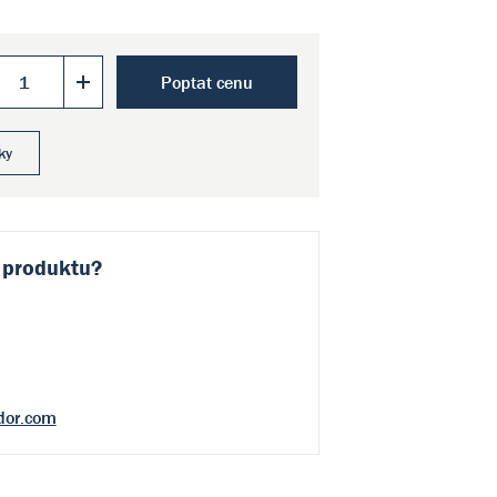
Poptat cenu
ky
 produktu?
dor.com