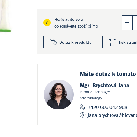
Registrujte se
a
objednávejte zboží přímo
Dotaz k produktu
Tisk strán
Máte dotaz k
tomuto
Mgr. Brychtová Jana
Product Manager
Microbiology
+420 606 042 908
jana.brychtova
@bioven