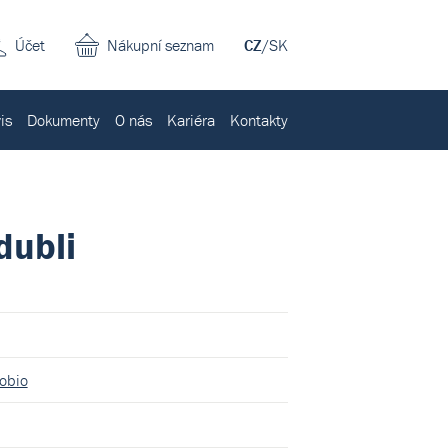
Účet
Nákupní seznam
CZ
/
SK
is
Dokumenty
O nás
Kariéra
Kontakty
dubli
obio