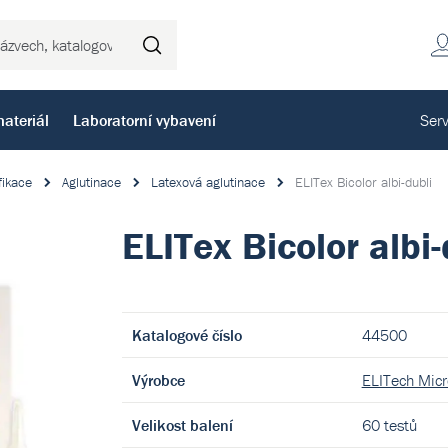
Hledat
ateriál
Laboratorní vybavení
Serv
fikace
Aglutinace
Latexová aglutinace
ELITex Bicolor albi-dubli
ELITex Bicolor albi-
Katalogové číslo
44500
Výrobce
ELITech Micr
Velikost balení
60 testů