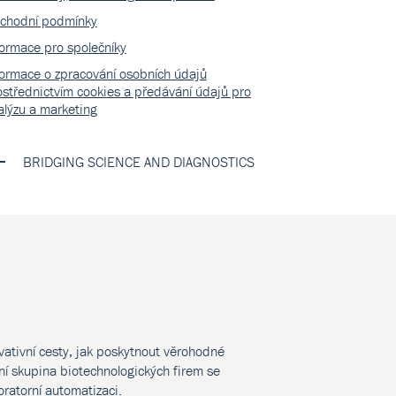
chodní podmínky
formace pro společníky
formace o zpracování osobních údajů
ostřednictvím cookies a předávání údajů pro
alýzu a marketing
BRIDGING SCIENCE AND DIAGNOSTICS
vativní cesty, jak poskytnout věrohodné
í skupina biotechnologických firem se
oratorní automatizaci.