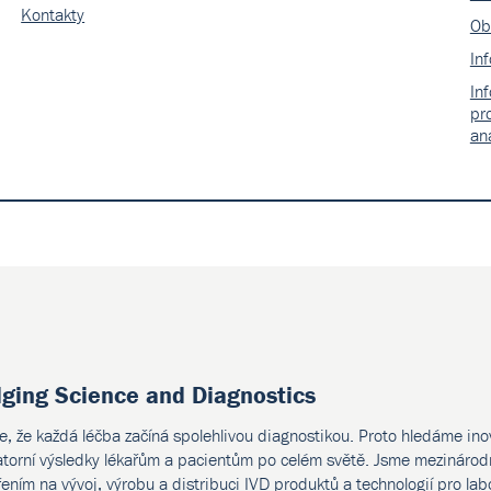
Kontakty
Ob
In
In
pr
an
dging Science and Diagnostics
e, že každá léčba začíná spolehlivou diagnostikou. Proto hledáme ino
atorní výsledky lékařům a pacientům po celém světě. Jsme mezinárodn
ením na vývoj, výrobu a distribuci IVD produktů a technologií pro lab