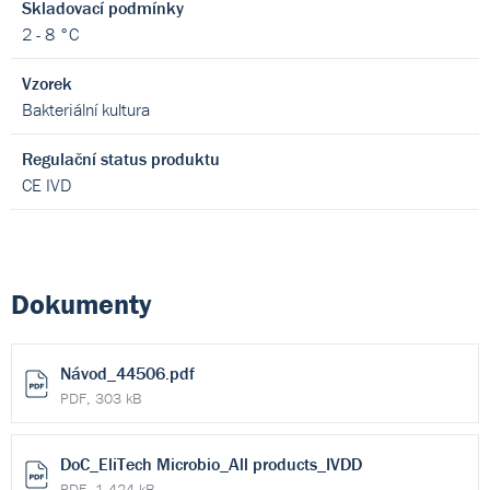
Skladovací podmínky
2 - 8 °C
Vzorek
Bakteriální kultura
Regulační status produktu
CE IVD
Dokumenty
Návod_44506.pdf
PDF, 303 kB
DoC_EliTech Microbio_All products_IVDD
PDF, 1 424 kB