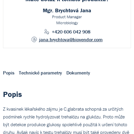
Mgr. Brychtová Jana
Product Manager
Microbiology
+420 606 042 908
jana.brychtova
@biovendor.com
Popis
Technické parametry
Dokumenty
Popis
Z kvasinek lékařského zájmu je C.glabrata schopná za určitých
podmínek rychle hydrolyzovat trehalózu na glukózu. Proto může
být detekce produkce glukosy spolehlivě použitá k určení tohoto
druhu. Avšak navíc k testu trehalózy musí být také provedeny dvě