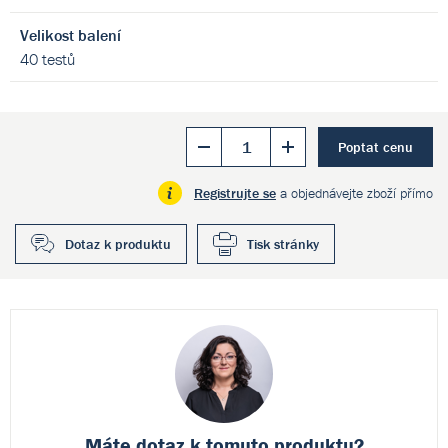
Velikost balení
40 testů
Poptat cenu
Registrujte se
a objednávejte zboží přímo
Dotaz k produktu
Tisk stránky
Máte dotaz k
tomuto produktu?