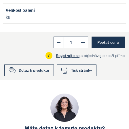
Velikost balení
ks
Poptat cenu
Registrujte se
a objednávejte zboží přímo
Dotaz k produktu
Tisk stránky
Máte dotaz k
tomuto produktu?