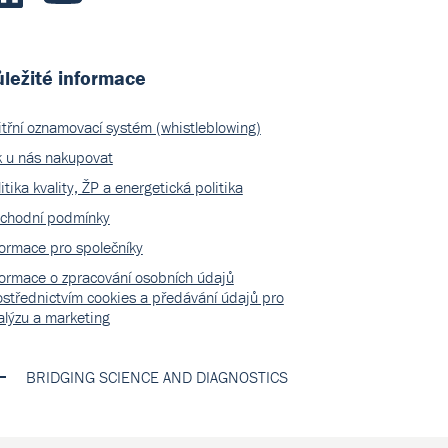
ležité informace
itřní oznamovací systém (whistleblowing)
k u nás nakupovat
itika kvality, ŽP a energetická politika
chodní podmínky
formace pro společníky
formace o zpracování osobních údajů
ostřednictvím cookies a předávání údajů pro
alýzu a marketing
BRIDGING SCIENCE AND DIAGNOSTICS