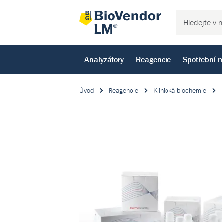
Analyzátory
Reagencie
Spotřební m
Úvod
Reagencie
Klinická biochemie