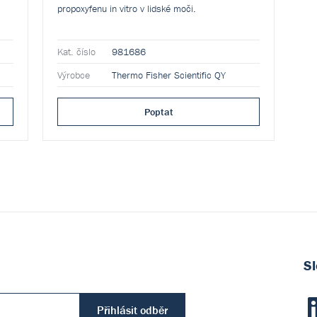
propoxyfenu in vitro v lidské moči.
Kat. číslo
981686
Výrobce
Thermo Fisher Scientific QY
Poptat
Sl
Přihlásit odběr