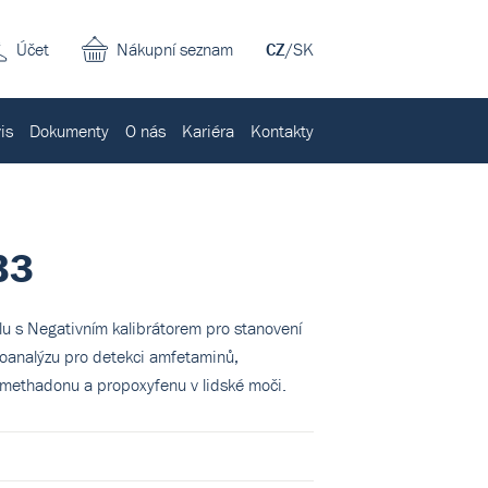
Účet
Nákupní seznam
CZ
/
SK
is
Dokumenty
O nás
Kariéra
Kontakty
B3
lu s Negativním kalibrátorem pro stanovení
oanalýzu pro detekci amfetaminů,
 methadonu a propoxyfenu v lidské moči.