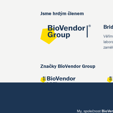
Jsme hrdým členem
Bri
Věřím
labor
zaměř
Značky BioVendor Group
My, společnost
BioVe