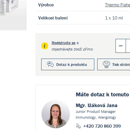
Výrobce
Thermo Fishe
Velikost balení
1 x 10 ml
Registrujte se
a
objednávejte zboží přímo
Dotaz k produktu
Tisk strán
Máte dotaz k
tomuto
Mgr. Ižáková Jana
Junior Product Manager
Immunology, Allergology
+420 720 860 399