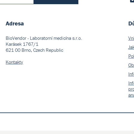
Adresa
Dů
BioVendor - Laboratorní medicína s.r.o.
Vn
Karásek 1767/1
Ja
621 00 Brno, Czech Republic
Pol
Kontakty
Ob
In
In
pr
an