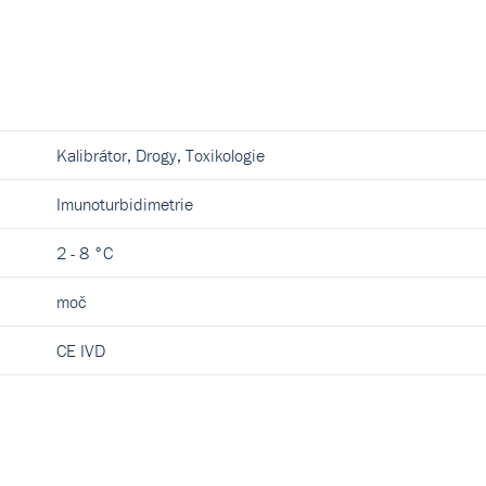
Kalibrátor, Drogy, Toxikologie
Imunoturbidimetrie
2 - 8 °C
moč
CE IVD