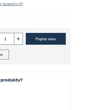
r Scientific QY
Poptat cenu
ky
 produktu?