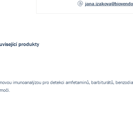
jana.izakova
@biovendo
uvisející produkty
ymovou imunoanalýzou pro detekci amfetaminů, barbiturátů, benzodia
moči.