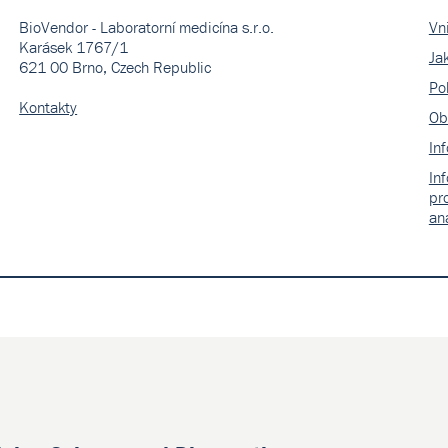
BioVendor - Laboratorní medicína s.r.o.
Vn
Karásek 1767/1
Ja
621 00 Brno, Czech Republic
Pol
Kontakty
Ob
In
In
pr
an