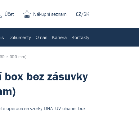
Účet
Nákupní seznam
CZ
/
SK
is
Dokumenty
O nás
Kariéra
Kontakty
 535 × 555 mm)
 box bez zásuvky
mm)
té operace se vzorky DNA. UV-cleaner box