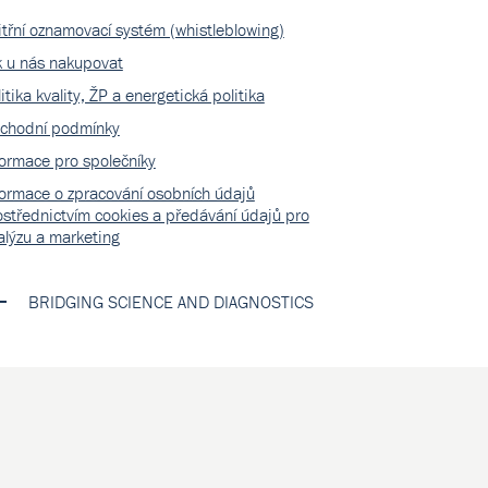
itřní oznamovací systém (whistleblowing)
k u nás nakupovat
itika kvality, ŽP a energetická politika
chodní podmínky
formace pro společníky
formace o zpracování osobních údajů
ostřednictvím cookies a předávání údajů pro
alýzu a marketing
BRIDGING SCIENCE AND DIAGNOSTICS