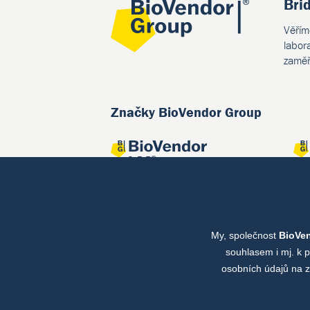
Bri
Věřím
labor
zaměř
Značky BioVendor Group
My, společnost
BioVe
Společné projekty
souhlasem i mj. k 
osobních údajů na z