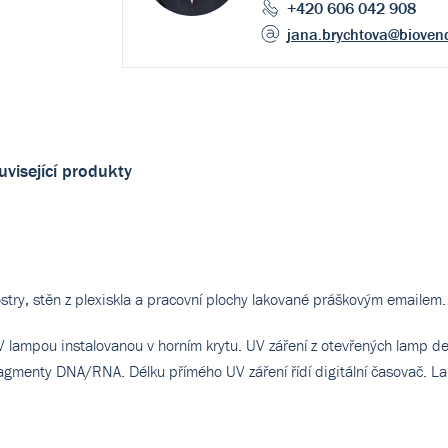
+420 606 042 908
jana.brychtova
@bioven
uvisející produkty
ostry, stěn z plexiskla a pracovní plochy lakované práškovým emailem.
lampou instalovanou v horním krytu. UV záření z otevřených lamp de
agmenty DNA/RNA. Délku přímého UV záření řídí digitální časovač. 