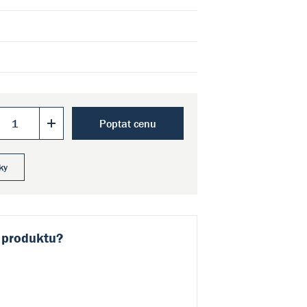
Poptat cenu
ky
 produktu?