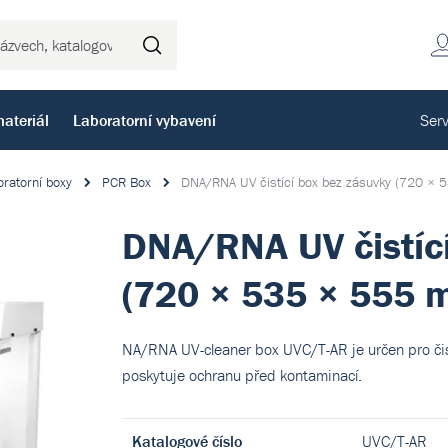
Hledat
ateriál
Laboratorní vybavení
Serv
ratorní boxy
PCR Box
DNA/RNA UV čistící box bez zásuvky (720 ×
DNA/RNA UV čistící
(720 × 535 × 555 
NA/RNA UV-cleaner box UVC/T-AR je určen pro čis
poskytuje ochranu před kontaminací.
Katalogové číslo
UVC/T-AR