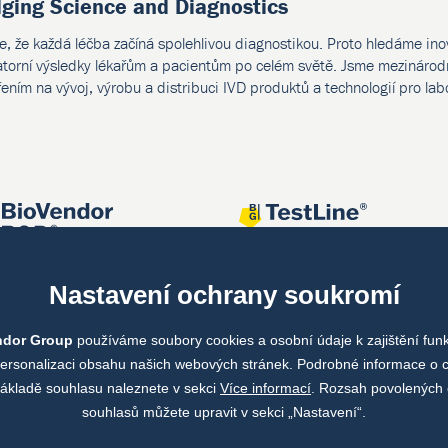
dging Science and Diagnostics
e, že každá léčba začíná spolehlivou diagnostikou. Proto hledáme ino
atorní výsledky lékařům a pacientům po celém světě. Jsme mezinárodn
ením na vývoj, výrobu a distribuci IVD produktů a technologií pro lab
Nastavení ochrany soukromí
ndor Group
používáme soubory cookies a osobní údaje k zajištění fun
personalizaci obsahu našich webových stránek. Podrobné informace o 
ákladě souhlasu naleznete v sekci
Více informací
. Rozsah povolených 
souhlasů můžete upravit v sekci „Nastavení“.