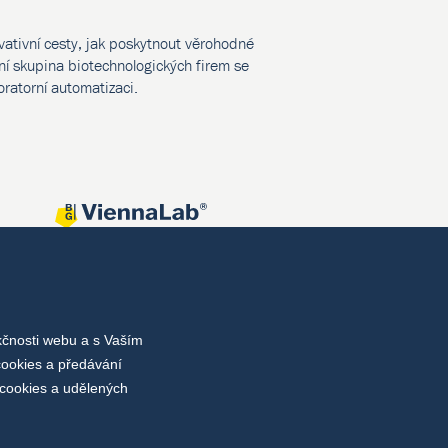
vativní cesty, jak poskytnout věrohodné
í skupina biotechnologických firem se
oratorní automatizaci.
kčnosti webu a s Vaším
cookies a předávání
cookies a udělených