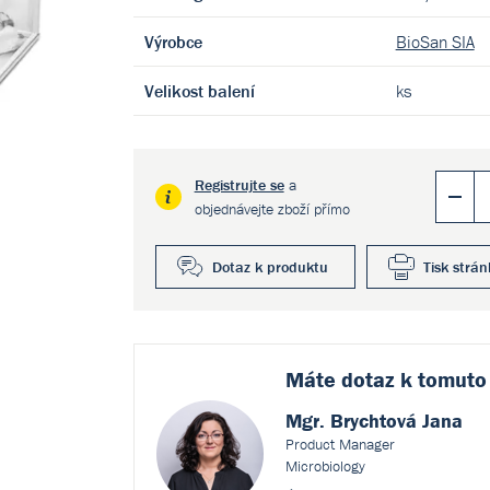
Výrobce
BioSan SIA
Velikost balení
ks
Registrujte se
a
objednávejte zboží přímo
Dotaz k produktu
Tisk strán
Máte dotaz k
tomuto
Mgr. Brychtová Jana
Product Manager
Microbiology