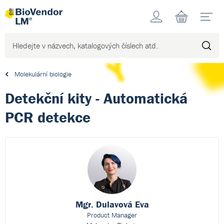
Účet
N
Molekulární biologie
Detekční kity - Automatická
PCR detekce
Mgr. Dulavová Eva
Product Manager