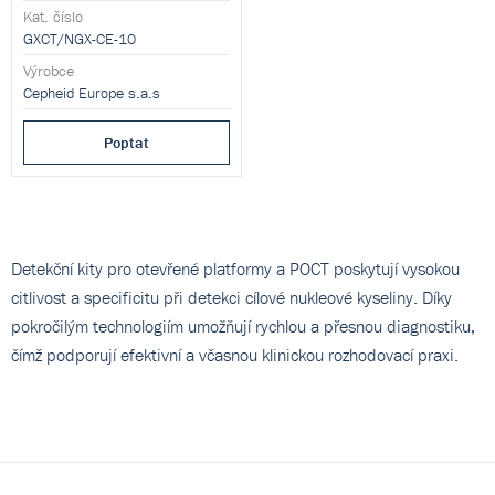
gonorrhoeae (NG) z jednoho
Kat. číslo
vzorku.
GXCT/NGX-CE-10
Výrobce
Cepheid Europe s.a.s
Poptat
Detekční kity pro otevřené platformy a POCT poskytují vysokou
citlivost a specificitu při detekci cílové nukleové kyseliny. Díky
pokročilým technologiím umožňují rychlou a přesnou diagnostiku,
čímž podporují efektivní a včasnou klinickou rozhodovací praxi.