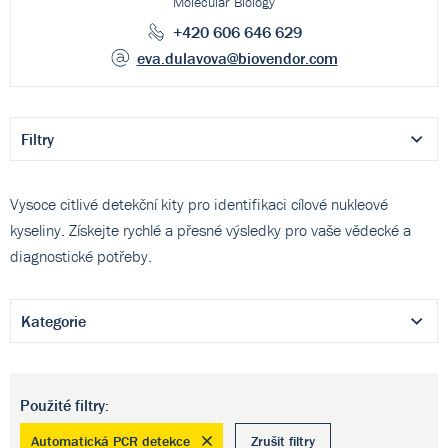
Molecular Biology
+420 606 646 629
eva.dulavova
@biovendor.com
Filtry
Vysoce citlivé detekční kity pro identifikaci cílové nukleové
kyseliny. Získejte rychlé a přesné výsledky pro vaše vědecké a
diagnostické potřeby.
Kategorie
Použité filtry:
Automatická PCR detekce
Zrušit filtry