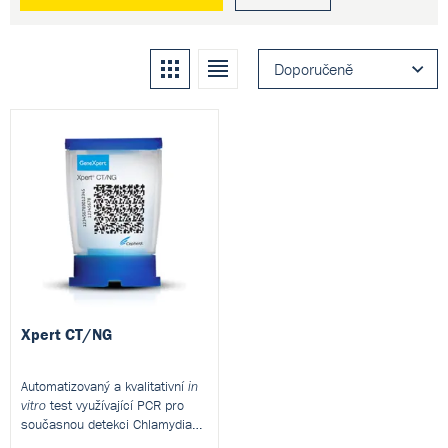
Kachle
Seznam
Doporučeně
Xpert CT/NG
Automatizovaný a kvalitativní
in
test využívající PCR pro
vitro
současnou detekci Chlamydia
trachomatis (CT) a Neisseria