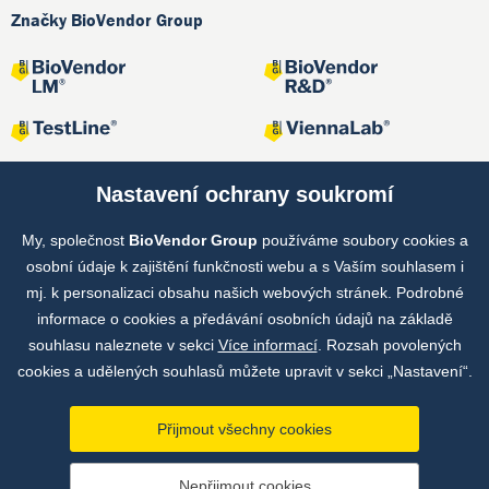
Značky BioVendor Group
Nastavení ochrany soukromí
My, společnost
BioVendor Group
používáme soubory cookies a
Společné projekty
osobní údaje k zajištění funkčnosti webu a s Vaším souhlasem i
mj. k personalizaci obsahu našich webových stránek. Podrobné
informace o cookies a předávání osobních údajů na základě
souhlasu naleznete v sekci
Více informací
. Rozsah povolených
cookies a udělených souhlasů můžete upravit v sekci „Nastavení“.
Přijmout všechny cookies
Copyright © by BioVendor Group 2026
Nepřijmout cookies