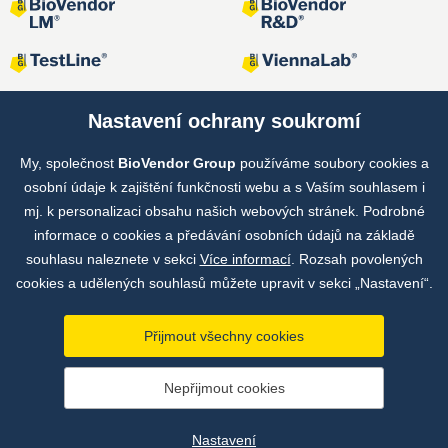
Nastavení ochrany soukromí
My, společnost
BioVendor Group
používáme soubory cookies a
Společné projekty
osobní údaje k zajištění funkčnosti webu a s Vaším souhlasem i
mj. k personalizaci obsahu našich webových stránek. Podrobné
informace o cookies a předávání osobních údajů na základě
souhlasu naleznete v sekci
Více informací
. Rozsah povolených
cookies a udělených souhlasů můžete upravit v sekci „Nastavení“.
Přijmout všechny cookies
Copyright © by BioVendor Group 2026
Nepřijmout cookies
Databáze pojmů
Zásady zpracování osobních údajů
Nastavení
Údaje o provozovateli webu
Nastavení