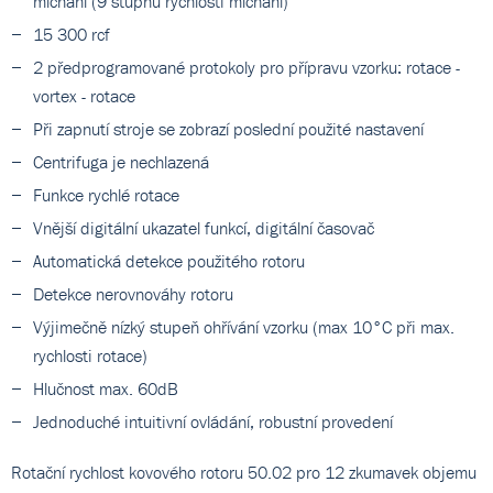
míchání (9 stupňů rychlosti míchání)
15 300 rcf
2 předprogramované protokoly pro přípravu vzorku: rotace -
vortex - rotace
Při zapnutí stroje se zobrazí poslední použité nastavení
Centrifuga je nechlazená
Funkce rychlé rotace
Vnější digitální ukazatel funkcí, digitální časovač
Automatická detekce použitého rotoru
Detekce nerovnováhy rotoru
Výjimečně nízký stupeň ohřívání vzorku (max 10°C při max.
rychlosti rotace)
Hlučnost max. 60dB
Jednoduché intuitivní ovládání, robustní provedení
Rotační rychlost kovového rotoru 50.02 pro 12 zkumavek objemu