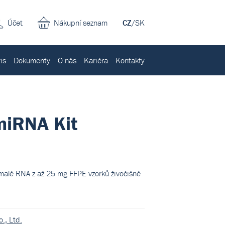
Účet
Nákupní seznam
CZ
/
SK
is
Dokumenty
O nás
Kariéra
Kontakty
miRNA Kit
 malé RNA z až 25 mg FFPE vzorků živočišné
., Ltd.