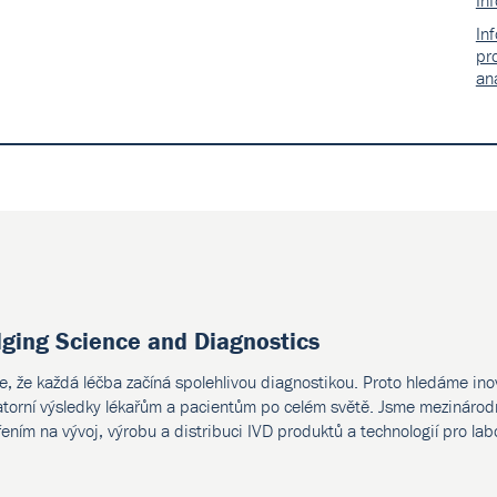
In
In
pr
an
dging Science and Diagnostics
e, že každá léčba začíná spolehlivou diagnostikou. Proto hledáme ino
atorní výsledky lékařům a pacientům po celém světě. Jsme mezinárodn
ením na vývoj, výrobu a distribuci IVD produktů a technologií pro lab