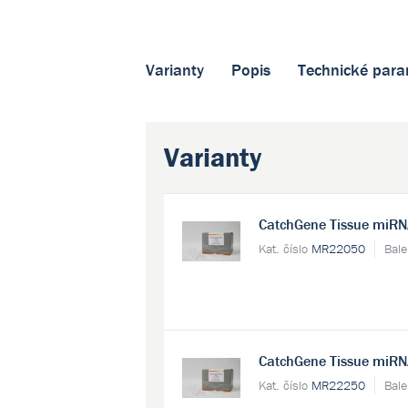
Varianty
Popis
Technické para
Varianty
CatchGene Tissue miRN
Kat. číslo
MR22050
Bale
CatchGene Tissue miRN
Kat. číslo
MR22250
Bale