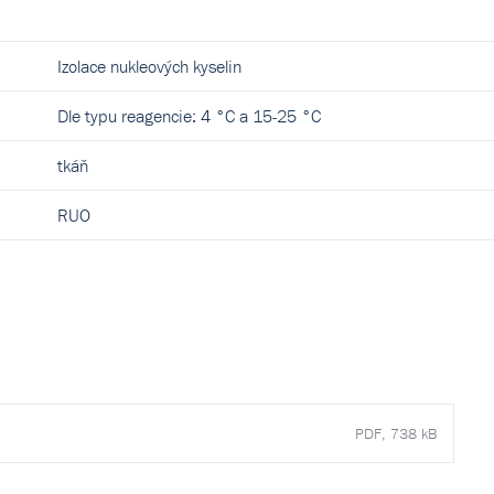
Izolace nukleových kyselin
Dle typu reagencie: 4 °C a 15-25 °C
tkáň
RUO
PDF, 738 kB