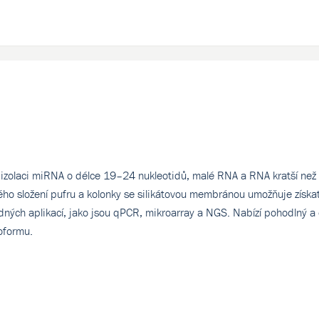
izolaci miRNA o délce 19–24 nukleotidů, malé RNA a RNA kratší než
ého složení pufru a kolonky se silikátovou membránou umožňuje získa
sledných aplikací, jako jsou qPCR, mikroarray a NGS. Nabízí pohodlný a
roformu.