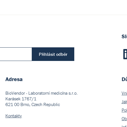
Sl
Přihlásit odběr
Adresa
Dů
BioVendor - Laboratorní medicína s.r.o.
Vn
Karásek 1767/1
Ja
621 00 Brno, Czech Republic
Pol
Kontakty
Ob