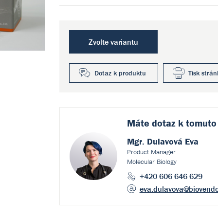
Zvolte variantu
Dotaz k produktu
Tisk strán
Máte dotaz k
tomuto
Mgr. Dulavová Eva
Product Manager
Molecular Biology
+420 606 646 629
eva.dulavova
@biovendo