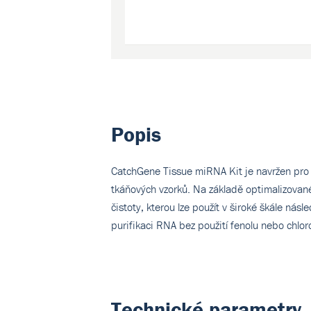
Popis
CatchGene Tissue miRNA Kit je navržen pro 
tkáňových vzorků. Na základě optimalizovan
čistoty, kterou lze použít v široké škále ná
purifikaci RNA bez použití fenolu nebo chlo
Technické parametry