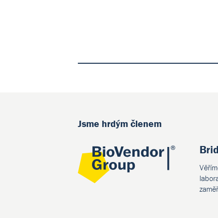
Jsme hrdým členem
Bri
Věřím
labor
zaměř