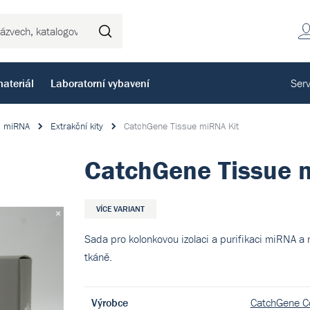
Hledat
ateriál
Laboratorní vybavení
Serv
miRNA
Extrakční kity
CatchGene Tissue miRNA Kit
CatchGene Tissue 
VÍCE VARIANT
Sada pro kolonkovou izolaci a purifikaci miRNA a
tkáně.
Výrobce
CatchGene Co