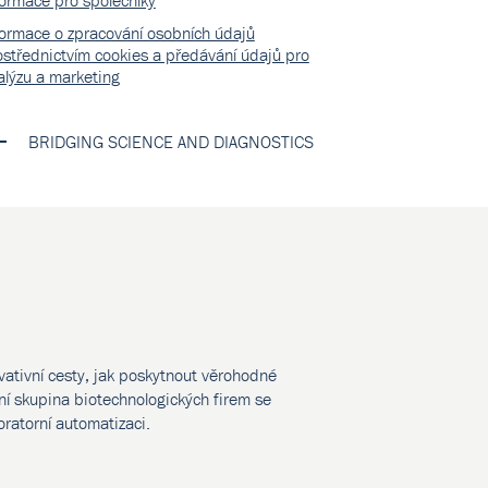
formace pro společníky
formace o zpracování osobních údajů
ostřednictvím cookies a předávání údajů pro
alýzu a marketing
BRIDGING SCIENCE AND DIAGNOSTICS
vativní cesty, jak poskytnout věrohodné
í skupina biotechnologických firem se
oratorní automatizaci.