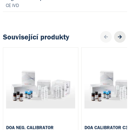
CE IVD
Související produkty
Pre
DOA NEG. CALIBRATOR
DOA CALIBRATOR C3