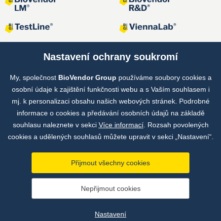
Nastavení ochrany soukromí
My, společnost
BioVendor Group
používáme soubory cookies a
Společné projekty
osobní údaje k zajištění funkčnosti webu a s Vaším souhlasem i
mj. k personalizaci obsahu našich webových stránek. Podrobné
informace o cookies a předávání osobních údajů na základě
souhlasu naleznete v sekci
Více informací
. Rozsah povolených
cookies a udělených souhlasů můžete upravit v sekci „Nastavení“.
Přijmout všechny cookies
Copyright © by BioVendor Group 2026
Nepřijmout cookies
Databáze pojmů
Zásady zpracování osobních údajů
Nastavení
Údaje o provozovateli webu
Nastavení