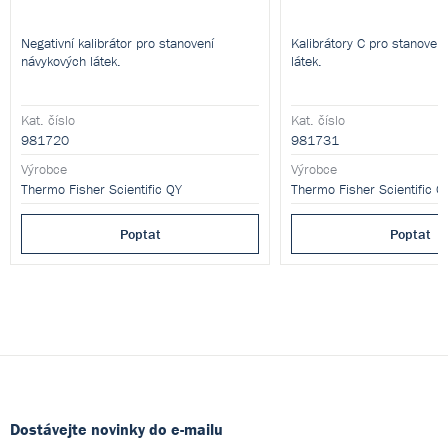
Negativní kalibrátor pro stanovení
Kalibrátory C pro stanoven
návykových látek.
látek.
Kat. číslo
Kat. číslo
981720
981731
Výrobce
Výrobce
Thermo Fisher Scientific QY
Thermo Fisher Scientific Q
Poptat
Poptat
Dostávejte novinky do e-mailu