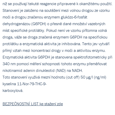
níž se používají tekuté reagencie připravené k okamžitému použití.
Stanovení je založeno na soutěžení mezi volnou drogou ze vzorku
moči a drogou značenou enzymem glukózo-6-fosfát
dehydrogenázou (G6PDH) o přesně dané množství vazebných
míst specifické protilátky. Pokud není ve vzorku přítomna volná
droga, váže se droga značená enzymem G6PDH na specifickou
protilátku a enzymatická aktivita je inhibována. Tento jev vytváří
přímý vztah mezi koncentrací drogy v moči a aktivitou enzymu.
Enzymatická aktivita G6PDH je stanovena spektrofotometricky při
340 nm pomocí měření schopnosti tohoto enzymu přeměňovat
nikotinamid adenin dinukleotid (NAD) na NADH.
Toto stanovení využívá mezní hodnotu (cut off) 50 µg/l (ng/ml)
kyselina 11-Nor-?9-THC-9-
karboxylová.
BEZPEČNOSTNÍ LIST ke stažení zde